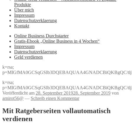
Produkte
Über mich
Impressum
Datenschutzerklaerung
Kontakt
Online Business Durchstarter
Gratis-Ebook „Online Business in 4 Wochen“
Impressum
Datenschutzerklaerung
Geld verdienen
k=rsa;
p=MIGfMA0GCSqGSIb3DQEBAQUAA4GNADCBiQKBgQC/tljBRJo
k=rsa;
p=MIGfMA0GCSqGSIb3DQEBAQUAA4GNADCBiQKBgQC/tljBRJo
Veröffentlicht am
28. September 2019
28. September 2019
von
arnirot56@
—
Schreib einen Kommentar
Mit Ratgeberseiten vollautomatisch
verdienen