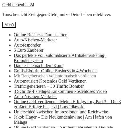
Zur
Zum
Geld nebenbei 24
Navigation
Inhalt
Tausche nicht Zeit gegen Geld, nutze Dein Leben effektiver.
springen
springen
Menü
Online Business Durchstarter
Auto-Nischen-Marketer
Autoresponder
5 Euro Zauberer
Das perfekte voll automatisierte Affiliatemarketing-
Komplettsystem
Dankeseite nach dem Kauf
Gratis-Ebook „Online Business in 4 Wochen“
Mit Ratgeberseiten vollautomatisch verdienen
Automatisiert Kostenlos Geld Verdienen
Traffic generieren – 30 Traffic Bomber
3 Schritte 4-stelliges Einkommen kostenloses Video
Auto-Nischen-Marketer
Online Geld Verdienen – Meine Erfolgsstory Part 3 – Die 3
größten Erfolge bis jetzt | Lars Pilawski
Unterschied zwischen Impressionen und Reichweite
Jakob Hager – Die Neukundenlawine | Am Hafen von
Malaga
Online Geld verdienen – Nischenwebseiten vs Digitale