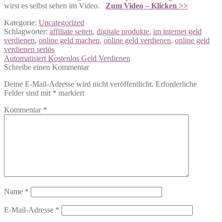
wirst es selbst sehen im Video.
Zum Video – Klicken >>
Kategorie:
Uncategorized
Schlagwörter:
affiliate seiten
,
digitale produkte
,
im internet geld
verdienen
,
online geld machen
,
online geld verdienen
,
online geld
verdienen seriös
Beitragsnavigation
Vorheriger
Automatisiert Kostenlos Geld Verdienen
Beitrag:
Schreibe einen Kommentar
Deine E-Mail-Adresse wird nicht veröffentlicht.
Erforderliche
Felder sind mit
*
markiert
Kommentar
*
Name
*
E-Mail-Adresse
*