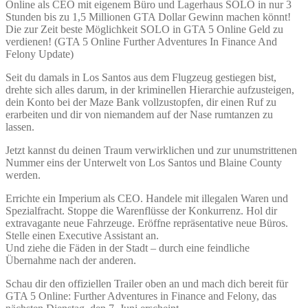
Online als CEO mit eigenem Büro und Lagerhaus SOLO in nur 3
Stunden bis zu 1,5 Millionen GTA Dollar Gewinn machen könnt!
Die zur Zeit beste Möglichkeit SOLO in GTA 5 Online Geld zu
verdienen! (GTA 5 Online Further Adventures In Finance And
Felony Update)
Seit du damals in Los Santos aus dem Flugzeug gestiegen bist,
drehte sich alles darum, in der kriminellen Hierarchie aufzusteigen,
dein Konto bei der Maze Bank vollzustopfen, dir einen Ruf zu
erarbeiten und dir von niemandem auf der Nase rumtanzen zu
lassen.
Jetzt kannst du deinen Traum verwirklichen und zur unumstrittenen
Nummer eins der Unterwelt von Los Santos und Blaine County
werden.
Errichte ein Imperium als CEO. Handele mit illegalen Waren und
Spezialfracht. Stoppe die Warenflüsse der Konkurrenz. Hol dir
extravagante neue Fahrzeuge. Eröffne repräsentative neue Büros.
Stelle einen Executive Assistant an.
Und ziehe die Fäden in der Stadt – durch eine feindliche
Übernahme nach der anderen.
Schau dir den offiziellen Trailer oben an und mach dich bereit für
GTA 5 Online: Further Adventures in Finance and Felony, das