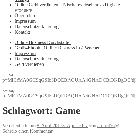
Online Geld verdienen – Nischenwebseiten vs Digitale
Produkte
Über mich
Impressum
Datenschutzerklaerung
Kontakt
Online Business Durchstarter
Gratis-Ebook „Online Business in 4 Wochen“
Impressum
Datenschutzerklaerung
Geld verdienen
k=rsa;
p=MIGfMA0GCSqGSIb3DQEBAQUAA4GNADCBiQKBgQC/tljBRJo
k=rsa;
p=MIGfMA0GCSqGSIb3DQEBAQUAA4GNADCBiQKBgQC/tljBRJo
Schlagwort:
Game
Veröffentlicht am
8. April 2017
8. April 2017
von
arnirot56@
—
Schreib einen Kommentar