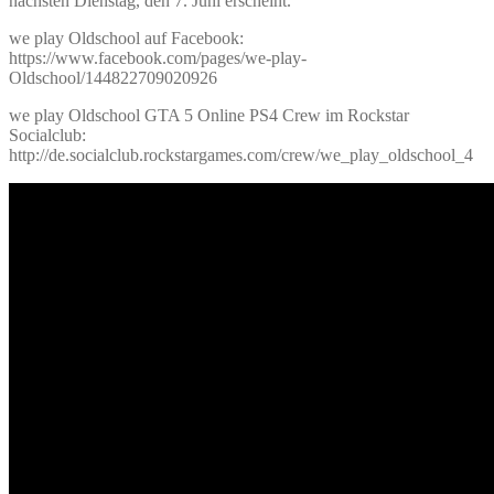
nächsten Dienstag, den 7. Juni erscheint.
we play Oldschool auf Facebook:
https://www.facebook.com/pages/we-play-
Oldschool/144822709020926
we play Oldschool GTA 5 Online PS4 Crew im Rockstar
Socialclub:
http://de.socialclub.rockstargames.com/crew/we_play_oldschool_4