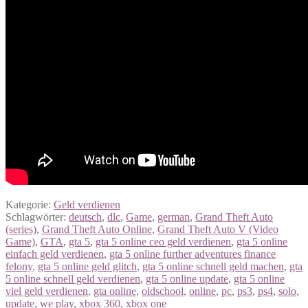
Kategorie:
Geld verdienen
Schlagwörter:
deutsch
,
dlc
,
Game
,
german
,
Grand Theft Auto
(series)
,
Grand Theft Auto Online
,
Grand Theft Auto V (Video
Game)
,
GTA
,
gta 5
,
gta 5 online ceo geld verdienen
,
gta 5 online
einfach geld verdienen
,
gta 5 online further adventures finance
felony
,
gta 5 online geld glitch
,
gta 5 online schnell geld machen
,
gta
5 online schnell geld verdienen
,
gta 5 online update
,
gta 5 online
viel geld verdienen
,
gta online
,
oldschool
,
online
,
pc
,
ps3
,
ps4
,
solo
,
update
,
we play
,
xbox 360
,
xbox one