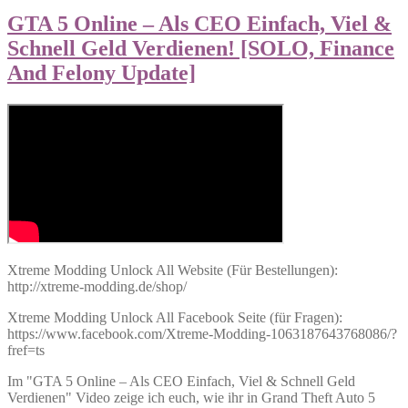
GTA 5 Online – Als CEO Einfach, Viel &
Schnell Geld Verdienen! [SOLO, Finance
And Felony Update]
Xtreme Modding Unlock All Website (Für Bestellungen):
http://xtreme-modding.de/shop/
Xtreme Modding Unlock All Facebook Seite (für Fragen):
https://www.facebook.com/Xtreme-Modding-1063187643768086/?
fref=ts
Im "GTA 5 Online – Als CEO Einfach, Viel & Schnell Geld
Verdienen" Video zeige ich euch, wie ihr in Grand Theft Auto 5