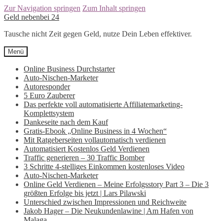
Zur Navigation springen
Zum Inhalt springen
Geld nebenbei 24
Tausche nicht Zeit gegen Geld, nutze Dein Leben effektiver.
Menü
Online Business Durchstarter
Auto-Nischen-Marketer
Autoresponder
5 Euro Zauberer
Das perfekte voll automatisierte Affiliatemarketing-
Komplettsystem
Dankeseite nach dem Kauf
Gratis-Ebook „Online Business in 4 Wochen“
Mit Ratgeberseiten vollautomatisch verdienen
Automatisiert Kostenlos Geld Verdienen
Traffic generieren – 30 Traffic Bomber
3 Schritte 4-stelliges Einkommen kostenloses Video
Auto-Nischen-Marketer
Online Geld Verdienen – Meine Erfolgsstory Part 3 – Die 3
größten Erfolge bis jetzt | Lars Pilawski
Unterschied zwischen Impressionen und Reichweite
Jakob Hager – Die Neukundenlawine | Am Hafen von
Malaga