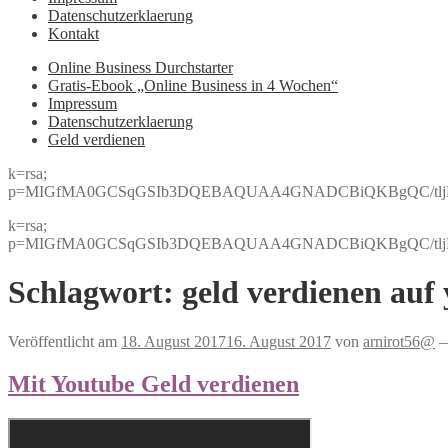
Datenschutzerklaerung
Kontakt
Online Business Durchstarter
Gratis-Ebook „Online Business in 4 Wochen“
Impressum
Datenschutzerklaerung
Geld verdienen
k=rsa;
p=MIGfMA0GCSqGSIb3DQEBAQUAA4GNADCBiQKBgQC/tljBRJo
k=rsa;
p=MIGfMA0GCSqGSIb3DQEBAQUAA4GNADCBiQKBgQC/tljBRJo
Schlagwort:
geld verdienen auf
Veröffentlicht am
18. August 2017
16. August 2017
von
arnirot56@
Mit Youtube Geld verdienen