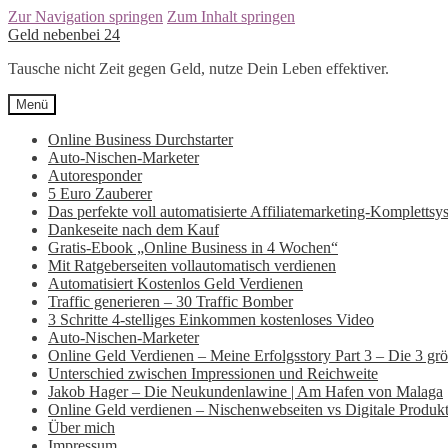
Zur Navigation springen
Zum Inhalt springen
Geld nebenbei 24
Tausche nicht Zeit gegen Geld, nutze Dein Leben effektiver.
Menü
Online Business Durchstarter
Auto-Nischen-Marketer
Autoresponder
5 Euro Zauberer
Das perfekte voll automatisierte Affiliatemarketing-Komplettsy
Dankeseite nach dem Kauf
Gratis-Ebook „Online Business in 4 Wochen“
Mit Ratgeberseiten vollautomatisch verdienen
Automatisiert Kostenlos Geld Verdienen
Traffic generieren – 30 Traffic Bomber
3 Schritte 4-stelliges Einkommen kostenloses Video
Auto-Nischen-Marketer
Online Geld Verdienen – Meine Erfolgsstory Part 3 – Die 3 größt
Unterschied zwischen Impressionen und Reichweite
Jakob Hager – Die Neukundenlawine | Am Hafen von Malaga
Online Geld verdienen – Nischenwebseiten vs Digitale Produk
Über mich
Impressum