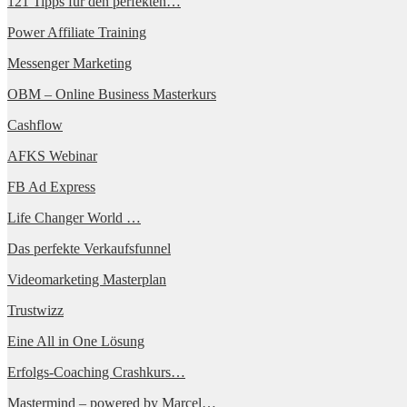
121 Tipps für den perfekten…
Power Affiliate Training
Messenger Marketing
OBM – Online Business Masterkurs
Cashflow
AFKS Webinar
FB Ad Express
Life Changer World …
Das perfekte Verkaufsfunnel
Videomarketing Masterplan
Trustwizz
Eine All in One Lösung
Erfolgs-Coaching Crashkurs…
Mastermind – powered by Marcel…