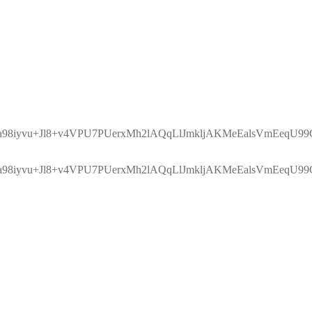
8iyvu+Jl8+v4VPU7PUerxMh2lAQqLlJmkljAKMeEalsVmEeqU99
8iyvu+Jl8+v4VPU7PUerxMh2lAQqLlJmkljAKMeEalsVmEeqU99