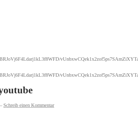
Vj6F4Ldarj1kL3f8WFD/vUnbxwCQek1x2zof5ps7SAmZiXYTa9
Vj6F4Ldarj1kL3f8WFD/vUnbxwCQek1x2zof5ps7SAmZiXYTa9
 youtube
—
Schreib einen Kommentar