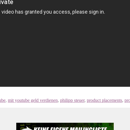
ube
,
mit youtube geld verdienen
,
philipp steuer
,
product placements
,
pr