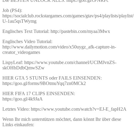
Die BESTEN UNLOCK ALLS: https://goo.gl/cPNRFc
Job (PS4):
https://socialclub.rockstargames.com/games/gtav/ps4/playlists/playli
U-1au5qsTWymg
Englisches Text Tutorial: http://pastebin.com/myaa3Mwx
Englisches Video Tutorial:
http://www.dailymotion.com/video/x50uygz_afk-capture-in-
creator_videogames
LispyLeaf: https://www.youtube.com/channel/UCIMJvnZS-
skOHbDdbQmwSZw
HIER GTA 5 STUNTS oder FAILS EINSENDEN:
https://goo.gl/forms/9BOtmuYqq7zn0MCk2
HIER FIFA 17 CLIPS EINSENDEN:
https://goo.gl/4k9JaA
Letztes Video: https://www.youtube.com/watch?v=EJ-E_fapH2A
Wenn Ihr mich unterstützen möchtet, dann könnt Ihr über diese
Links einkaufen: