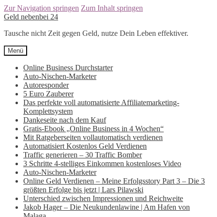
Zur Navigation springen
Zum Inhalt springen
Geld nebenbei 24
Tausche nicht Zeit gegen Geld, nutze Dein Leben effektiver.
Menü
Online Business Durchstarter
Auto-Nischen-Marketer
Autoresponder
5 Euro Zauberer
Das perfekte voll automatisierte Affiliatemarketing-
Komplettsystem
Dankeseite nach dem Kauf
Gratis-Ebook „Online Business in 4 Wochen“
Mit Ratgeberseiten vollautomatisch verdienen
Automatisiert Kostenlos Geld Verdienen
Traffic generieren – 30 Traffic Bomber
3 Schritte 4-stelliges Einkommen kostenloses Video
Auto-Nischen-Marketer
Online Geld Verdienen – Meine Erfolgsstory Part 3 – Die 3
größten Erfolge bis jetzt | Lars Pilawski
Unterschied zwischen Impressionen und Reichweite
Jakob Hager – Die Neukundenlawine | Am Hafen von
Malaga