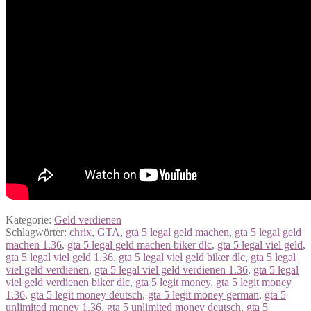
Kategorie:
Geld verdienen
Schlagwörter:
chrix
,
GTA
,
gta 5 legal geld machen
,
gta 5 legal geld
machen 1.36
,
gta 5 legal geld machen biker dlc
,
gta 5 legal viel geld
,
gta 5 legal viel geld 1.36
,
gta 5 legal viel geld biker dlc
,
gta 5 legal
viel geld verdienen
,
gta 5 legal viel geld verdienen 1.36
,
gta 5 legal
viel geld verdienen biker dlc
,
gta 5 legit money
,
gta 5 legit money
1.36
,
gta 5 legit money deutsch
,
gta 5 legit money german
,
gta 5
unlimited money 1.36
,
gta 5 unlimited money deutsch
,
gta 5