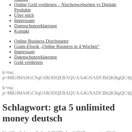
Online Geld verdienen – Nischenwebseiten vs Digitale
Produkte
Über mich
Impressum
Datenschutzerklaerung
Kontakt
Online Business Durchstarter
Gratis-Ebook „Online Business in 4 Wochen“
Impressum
Datenschutzerklaerung
Geld verdienen
k=rsa;
p=MIGfMA0GCSqGSIb3DQEBAQUAA4GNADCBiQKBgQC/tljBRJo
k=rsa;
p=MIGfMA0GCSqGSIb3DQEBAQUAA4GNADCBiQKBgQC/tljBRJo
Schlagwort:
gta 5 unlimited
money deutsch