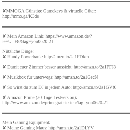
▬▬▬▬▬▬▬▬▬▬▬▬▬▬▬▬▬▬▬▬▬▬▬▬▬▬▬
✘MMOGA Günstige Gamekeys & virtuelle Güter:
http://mmo.ga/K3de
▬▬▬▬▬▬▬▬▬▬▬▬▬▬▬▬▬▬▬▬▬▬▬▬▬▬▬
✘ Mein Amazon Link: https://www.amazon.de/?
ie=UTF8&tag=you0620-21
Nützliche Dinge:
✘ Handy Powerbank: http://amzn.to/2a1FDkm
✘ Damit euer Zimmer besser aussieht: http://amzn.to/2a1FFJ8
✘ Musikbox für unterwegs: http://amzn.to/2a1GscN
✘ So wirst du zum DJ in jedem Auto: http://amzn.to/2a1GVf6
✘ Amazon Prime (30-Tage Testversion):
http://www.amazon.de/primegratistesten?tag=you0620-21
▬▬▬▬▬▬▬▬▬▬▬▬▬▬▬▬▬▬▬▬▬▬▬▬▬▬▬
Mein Gaming Equipment:
✘ Meine Gaming Maus: http://amzn.to/2a1DLYV