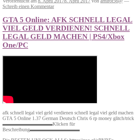
Veröffentlicht am
8. April 2017
8. April 2017
von
arnirot56@
—
Schreib einen Kommentar
GTA 5 Online: AFK SCHNELL LEGAL
VIEL GELD VERDIENEN! SCHNELL
LEGAL GELD MACHEN | PS4/Xbox
One/PC
afk schnell legal viel geld verdienen schnell legal viel geld machen
GTA 5 Online 1.37 German Deutsch Chrix 6 rp money glitch/trick
▬▬▬▬▬▬▬▬▬▬Klicken für
Beschreibung▬▬▬▬▬▬▬▬▬▬