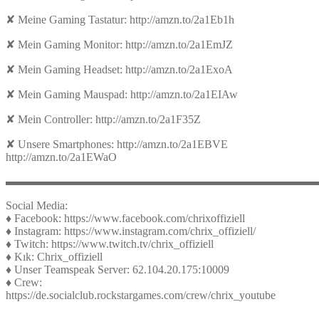
✘ Meine Gaming Tastatur: http://amzn.to/2a1Eb1h
✘ Mein Gaming Monitor: http://amzn.to/2a1EmJZ
✘ Mein Gaming Headset: http://amzn.to/2a1ExoA
✘ Mein Gaming Mauspad: http://amzn.to/2a1EIAw
✘ Mein Controller: http://amzn.to/2a1F35Z
✘ Unsere Smartphones: http://amzn.to/2a1EBVE
http://amzn.to/2a1EWaO
▬▬▬▬▬▬▬▬▬▬▬▬▬▬▬▬▬▬▬▬▬▬▬▬▬▬▬
Social Media:
♦ Facebook: https://www.facebook.com/chrixoffiziell
♦ Instagram: https://www.instagram.com/chrix_offiziell/
♦ Twitch: https://www.twitch.tv/chrix_offiziell
♦ Kık: Chrix_offiziell
♦ Unser Teamspeak Server: 62.104.20.175:10009
♦ Crew:
https://de.socialclub.rockstargames.com/crew/chrix_youtube