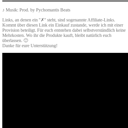
▬▬▬▬▬▬▬▬▬▬▬▬▬▬▬▬▬▬▬▬▬▬▬▬▬▬▬
♪ Musik: Prod. by Pychomantis Beats
Links, an denen ein ''✗'' steht, sind sogenannte Affiliate-Links.
Kommt über diesen Link ein Einkauf zustande, werde ich mit einer
Provision beteiligt. Für euch entstehen dabei selbstverständlich keine
Mehrkosten. Wo ihr die Produkte kauft, bleibt natürlich euch
überlassen. 🙂
Danke für eure Unterstützung!