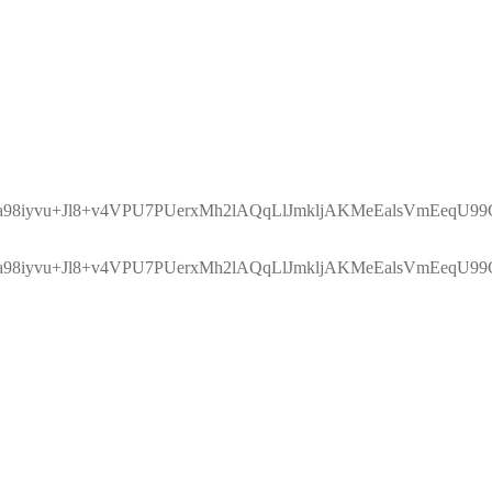
8iyvu+Jl8+v4VPU7PUerxMh2lAQqLlJmkljAKMeEalsVmEeqU99
8iyvu+Jl8+v4VPU7PUerxMh2lAQqLlJmkljAKMeEalsVmEeqU99