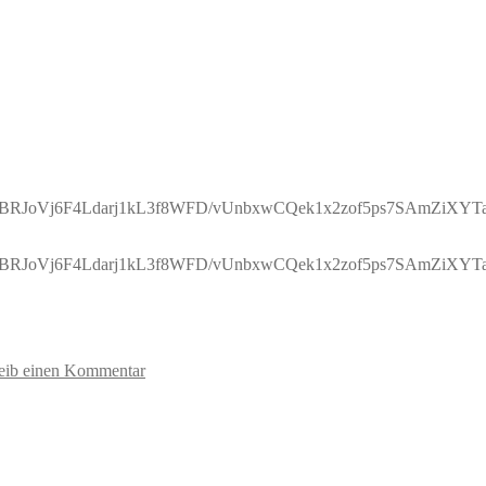
Vj6F4Ldarj1kL3f8WFD/vUnbxwCQek1x2zof5ps7SAmZiXYTa9
Vj6F4Ldarj1kL3f8WFD/vUnbxwCQek1x2zof5ps7SAmZiXYTa9
eib einen Kommentar