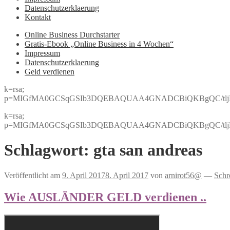
Datenschutzerklaerung
Kontakt
Online Business Durchstarter
Gratis-Ebook „Online Business in 4 Wochen“
Impressum
Datenschutzerklaerung
Geld verdienen
k=rsa;
p=MIGfMA0GCSqGSIb3DQEBAQUAA4GNADCBiQKBgQC/tljBRJo
k=rsa;
p=MIGfMA0GCSqGSIb3DQEBAQUAA4GNADCBiQKBgQC/tljBRJo
Schlagwort:
gta san andreas
Veröffentlicht am
9. April 2017
8. April 2017
von
arnirot56@
—
Schr
Wie AUSLÄNDER GELD verdienen ..