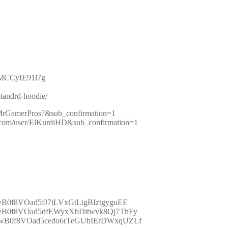
2rMCCyIE91l7g
tandrd-hoodie/
MrGamerPros?&sub_confirmation=1
/user/ElKurdiHD&sub_confirmation=1
=PLwB0f8VOad5fJ7tLVxGtLigBIztgyguEE
t=PLwB0f8VOad5dfEWyxXbDitwvk8Qj7ThFy
st=PLwB0f8VOad5cedo6rTeGUbIErDWxqUZLf