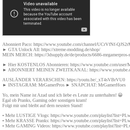
Abonniert Paco: https://www.youtube.com/channel/UCrVfNf-QJS
► GTA Unlock All: https://xtreme-modding.de/shop/
MEIN MERCH: https://3dsupply.de/de/products/6686-mrgamerpros-s
► Hier KOSTENLOS Abonnieren: https://www.youtube.com/user/
► ABONNIERT MEINEN ZWEITKANAL: https://www.youtube.com
AUSLÄNDER VERARSCHEN: https://youtu.be/_xT4sVBrVU0
► INSTAGRAM: MrGamerPros ► SNAPCHAT: MrGamerHoes
Yo, mein Name ist Azad und ich liebe es Leute zu unterhalten! 😀
Egal ob Pranks, Gaming oder sonstigen kram!
Folgt mir und bleibt auf dem neusten Stand!
• Mehr LUSTIGE Vlogs: https://www.youtube.com/playlist?list
• Mehr KRASSE Pranks: https://www.youtube.com/playlist?lis
• Mehr GAMING Videos: https://www.youtube.com/playlist?li