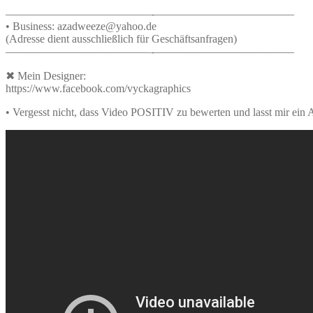
—————————————-­­————————————–
• Business: azadweeze@yahoo.de
(Adresse dient ausschließlich für Geschäftsanfragen)
—————————————-­­————————————–
✖ Mein Designer:
https://www.facebook.com/vyckagraphics
• Vergesst nicht, dass Video POSITIV zu bewerten und lasst mir ein 