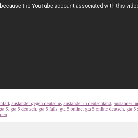
nfall
,
ausländer gegen deutsche
,
ausländer in deutschland
,
ausländer me
gta 5
,
gta 5 deutsch
,
gta 5 fails
,
gta 5 online
,
gta 5 online deutsch
,
gta 5
nen