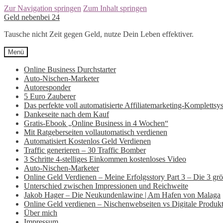
Zur Navigation springen
Zum Inhalt springen
Geld nebenbei 24
Tausche nicht Zeit gegen Geld, nutze Dein Leben effektiver.
Menü
Online Business Durchstarter
Auto-Nischen-Marketer
Autoresponder
5 Euro Zauberer
Das perfekte voll automatisierte Affiliatemarketing-Komplettsy
Dankeseite nach dem Kauf
Gratis-Ebook „Online Business in 4 Wochen“
Mit Ratgeberseiten vollautomatisch verdienen
Automatisiert Kostenlos Geld Verdienen
Traffic generieren – 30 Traffic Bomber
3 Schritte 4-stelliges Einkommen kostenloses Video
Auto-Nischen-Marketer
Online Geld Verdienen – Meine Erfolgsstory Part 3 – Die 3 größt
Unterschied zwischen Impressionen und Reichweite
Jakob Hager – Die Neukundenlawine | Am Hafen von Malaga
Online Geld verdienen – Nischenwebseiten vs Digitale Produk
Über mich
Impressum