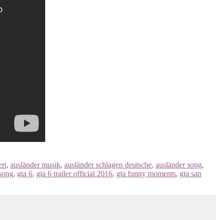
rt
,
ausländer musik
,
ausländer schlagen deutsche
,
ausländer song
,
 song
,
gta 6
,
gta 6 trailer official 2016
,
gta funny moments
,
gta san