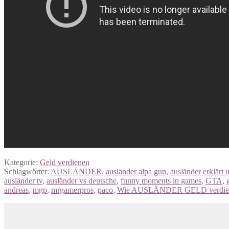
Kategorie:
Geld verdienen
Schlagwörter:
AUSLÄNDER
,
ausländer alpa gun
,
ausländer erklärt u
ausländer tv
,
ausländer vs deutsche
,
funny moments in games
,
GTA
,
andreas
,
mgp
,
mrgamerpros
,
paco
,
Wie AUSLÄNDER GELD verdie