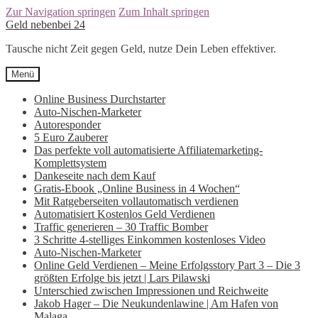
Zur Navigation springen
Zum Inhalt springen
Geld nebenbei 24
Tausche nicht Zeit gegen Geld, nutze Dein Leben effektiver.
Menü
Online Business Durchstarter
Auto-Nischen-Marketer
Autoresponder
5 Euro Zauberer
Das perfekte voll automatisierte Affiliatemarketing-
Komplettsystem
Dankeseite nach dem Kauf
Gratis-Ebook „Online Business in 4 Wochen“
Mit Ratgeberseiten vollautomatisch verdienen
Automatisiert Kostenlos Geld Verdienen
Traffic generieren – 30 Traffic Bomber
3 Schritte 4-stelliges Einkommen kostenloses Video
Auto-Nischen-Marketer
Online Geld Verdienen – Meine Erfolgsstory Part 3 – Die 3
größten Erfolge bis jetzt | Lars Pilawski
Unterschied zwischen Impressionen und Reichweite
Jakob Hager – Die Neukundenlawine | Am Hafen von
Malaga