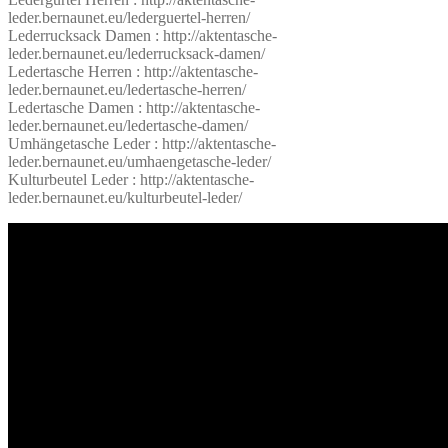
leder.bernaunet.eu/lederguertel-herren/
Lederrucksack Damen : http://aktentasche-
leder.bernaunet.eu/lederrucksack-damen/
Ledertasche Herren : http://aktentasche-
leder.bernaunet.eu/ledertasche-herren/
Ledertasche Damen : http://aktentasche-
leder.bernaunet.eu/ledertasche-damen/
Umhängetasche Leder : http://aktentasche-
leder.bernaunet.eu/umhaengetasche-leder/
Kulturbeutel Leder : http://aktentasche-
leder.bernaunet.eu/kulturbeutel-leder/