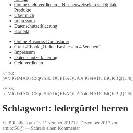
Online Geld verdienen – Nischenwebseiten vs Digitale
Produkte
Über mich
Impressum
Datenschutzerklaerung
Kontakt
Online Business Durchstarter
Gratis-Ebook „Online Business in 4 Wochen“
Impressum
Datenschutzerklaerung
Geld verdienen
k=rsa;
p=MIGfMA0GCSqGSIb3DQEBAQUAA4GNADCBiQKBgQC/tljBRJo
k=rsa;
p=MIGfMA0GCSqGSIb3DQEBAQUAA4GNADCBiQKBgQC/tljBRJo
Schlagwort:
ledergürtel herren
Veröffentlicht am
13. Dezember 2017
12. Dezember 2017
von
arnirot56@
—
Schreib einen Kommentar