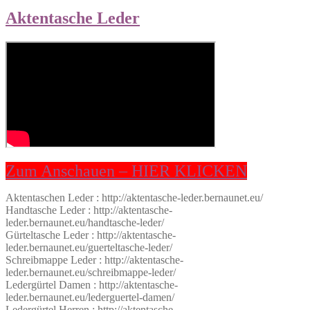
Aktentasche Leder
Zum Anschauen – HIER KLICKEN
Aktentaschen Leder : http://aktentasche-leder.bernaunet.eu/
Handtasche Leder : http://aktentasche-
leder.bernaunet.eu/handtasche-leder/
Gürteltasche Leder : http://aktentasche-
leder.bernaunet.eu/guerteltasche-leder/
Schreibmappe Leder : http://aktentasche-
leder.bernaunet.eu/schreibmappe-leder/
Ledergürtel Damen : http://aktentasche-
leder.bernaunet.eu/lederguertel-damen/
Ledergürtel Herren : http://aktentasche-