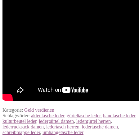
Kategorie:
Geld verdienen
Schlagwörter:
aktentasche leder
,
gürteltasche leder
,
handtasche leder
,
kulturbeutel leder
,
ledergürtel damen
,
ledergürtel herren
,
lederrucksack damen
,
ledertasch herren
,
ledertasche damen
,
schreibmappe leder
,
umhängetasche leder