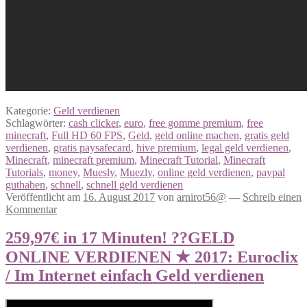
Kategorie:
Geld verdienen
Schlagwörter:
cash clicker
,
euro
,
free gomme premium
,
free
minecraft
,
Full HD 60 FPS
,
Geld
,
geld online machen
,
gratis geld
verdienen
,
gratis paysafecard
,
hive premium
,
legal geld verdienen
,
Minecraft
,
minecraft premium
,
Minecraft Tutorial
,
Minecraft
Tutorials
,
money
,
Muesly
,
Muezly
,
online geld verdienen
,
paypal
guthaben
,
schnell
,
schnell geld verdienen
Veröffentlicht am
16. August 2017
von
arnirot56@
—
Schreib einen
Kommentar
259,97€ in 17 Minuten! ??GELD
ONLINE VERDIENEN ★ 2017: Euroclix
/ Im Internet einfach Geld verdienen