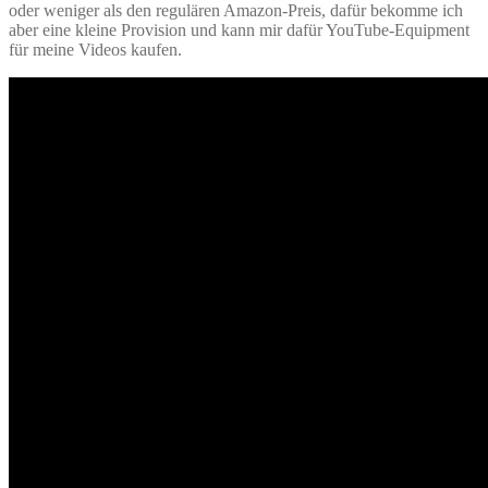
oder weniger als den regulären Amazon-Preis, dafür bekomme ich
aber eine kleine Provision und kann mir dafür YouTube-Equipment
für meine Videos kaufen.