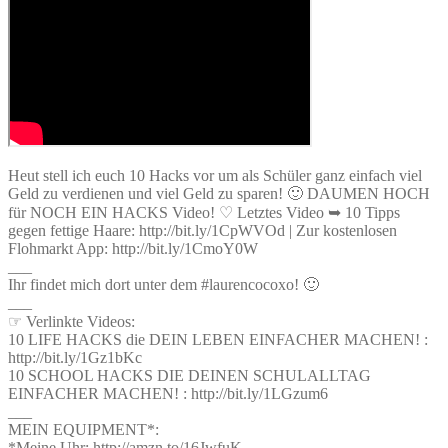
Heut stell ich euch 10 Hacks vor um als Schüler ganz einfach viel
Geld zu verdienen und viel Geld zu sparen! 🙂 DAUMEN HOCH
für NOCH EIN HACKS Video! ♡ Letztes Video ➥ 10 Tipps
gegen fettige Haare: http://bit.ly/1CpWVOd | Zur kostenlosen
Flohmarkt App: http://bit.ly/1CmoY0W
___
Ihr findet mich dort unter dem #laurencocoxo! 🙂
___
☞ Verlinkte Videos:
10 LIFE HACKS die DEIN LEBEN EINFACHER MACHEN! :
http://bit.ly/1Gz1bKc
10 SCHOOL HACKS DIE DEINEN SCHULALLTAG
EINFACHER MACHEN! : http://bit.ly/1LGzum6
___
MEIN EQUIPMENT*:
*Meine Uhr: http://amzn.to/16JwfuK