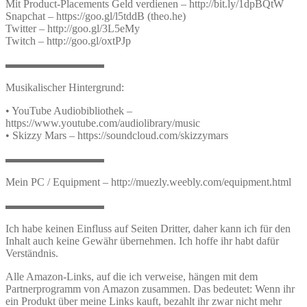
Mit Product-Placements Geld verdienen – http://bit.ly/1dpBQtW
Snapchat – https://goo.gl/l5tddB (theo.he)
Twitter – http://goo.gl/3L5eMy
Twitch – http://goo.gl/oxtPJp
▬▬▬▬▬▬▬▬▬
Musikalischer Hintergrund:
• YouTube Audiobibliothek –
https://www.youtube.com/audiolibrary/music
• Skizzy Mars – https://soundcloud.com/skizzymars
▬▬▬▬▬▬▬▬▬
Mein PC / Equipment – http://muezly.weebly.com/equipment.html
▬▬▬▬▬▬▬▬▬
Ich habe keinen Einfluss auf Seiten Dritter, daher kann ich für den
Inhalt auch keine Gewähr übernehmen. Ich hoffe ihr habt dafür
Verständnis.
Alle Amazon-Links, auf die ich verweise, hängen mit dem
Partnerprogramm von Amazon zusammen. Das bedeutet: Wenn ihr
ein Produkt über meine Links kauft, bezahlt ihr zwar nicht mehr