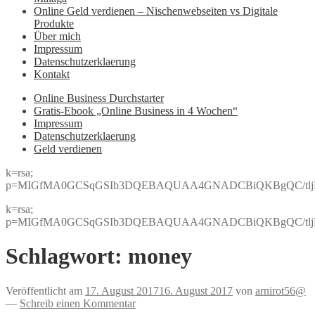
Online Geld verdienen – Nischenwebseiten vs Digitale
Produkte
Über mich
Impressum
Datenschutzerklaerung
Kontakt
Online Business Durchstarter
Gratis-Ebook „Online Business in 4 Wochen“
Impressum
Datenschutzerklaerung
Geld verdienen
k=rsa;
p=MIGfMA0GCSqGSIb3DQEBAQUAA4GNADCBiQKBgQC/tljBRJo
k=rsa;
p=MIGfMA0GCSqGSIb3DQEBAQUAA4GNADCBiQKBgQC/tljBRJo
Schlagwort:
money
Veröffentlicht am
17. August 2017
16. August 2017
von
arnirot56@
—
Schreib einen Kommentar