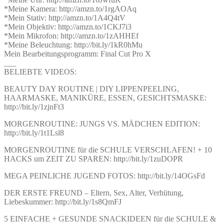
*Meine Kamera: http://amzn.to/1rgAOAq
*Mein Stativ: http://amzn.to/1A4Q4tV
*Mein Objektiv: http://amzn.to/1CKJ7i3
*Mein Mikrofon: http://amzn.to/1zAHHEf
*Meine Beleuchtung: http://bit.ly/1kR0hMu
Mein Bearbeitungsprogramm: Final Cut Pro X
___
BELIEBTE VIDEOS:
BEAUTY DAY ROUTINE | DIY LIPPENPEELING,
HAARMASKE, MANIKÜRE, ESSEN, GESICHTSMASKE:
http://bit.ly/1zjnFt3
MORGENROUTINE: JUNGS VS. MÄDCHEN EDITION:
http://bit.ly/1t1Lsl8
MORGENROUTINE für die SCHULE VERSCHLAFEN! + 10
HACKS um ZEIT ZU SPAREN: http://bit.ly/1zuDOPR
MEGA PEINLICHE JUGEND FOTOS: http://bit.ly/14OGsFd
DER ERSTE FREUND – Eltern, Sex, Alter, Verhütung,
Liebeskummer: http://bit.ly/1s8QmFJ
5 EINFACHE + GESUNDE SNACKIDEEN für die SCHULE &