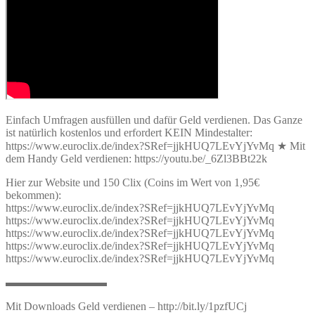
Einfach Umfragen ausfüllen und dafür Geld verdienen. Das Ganze
ist natürlich kostenlos und erfordert KEIN Mindestalter:
https://www.euroclix.de/index?SRef=jjkHUQ7LEvYjYvMq ★ Mit
dem Handy Geld verdienen: https://youtu.be/_6Zl3BBt22k
Hier zur Website und 150 Clix (Coins im Wert von 1,95€
bekommen):
https://www.euroclix.de/index?SRef=jjkHUQ7LEvYjYvMq
https://www.euroclix.de/index?SRef=jjkHUQ7LEvYjYvMq
https://www.euroclix.de/index?SRef=jjkHUQ7LEvYjYvMq
https://www.euroclix.de/index?SRef=jjkHUQ7LEvYjYvMq
https://www.euroclix.de/index?SRef=jjkHUQ7LEvYjYvMq
▬▬▬▬▬▬▬▬▬
Mit Downloads Geld verdienen – http://bit.ly/1pzfUCj