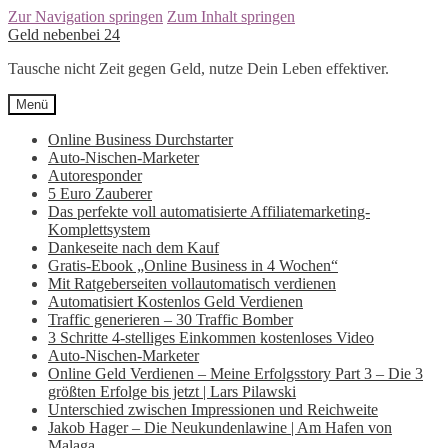
Zur Navigation springen
Zum Inhalt springen
Geld nebenbei 24
Tausche nicht Zeit gegen Geld, nutze Dein Leben effektiver.
Menü
Online Business Durchstarter
Auto-Nischen-Marketer
Autoresponder
5 Euro Zauberer
Das perfekte voll automatisierte Affiliatemarketing-
Komplettsystem
Dankeseite nach dem Kauf
Gratis-Ebook „Online Business in 4 Wochen“
Mit Ratgeberseiten vollautomatisch verdienen
Automatisiert Kostenlos Geld Verdienen
Traffic generieren – 30 Traffic Bomber
3 Schritte 4-stelliges Einkommen kostenloses Video
Auto-Nischen-Marketer
Online Geld Verdienen – Meine Erfolgsstory Part 3 – Die 3
größten Erfolge bis jetzt | Lars Pilawski
Unterschied zwischen Impressionen und Reichweite
Jakob Hager – Die Neukundenlawine | Am Hafen von
Malaga