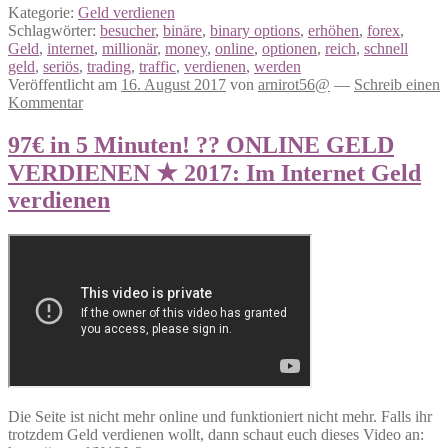
Kategorie:
Geld verdienen
Schlagwörter:
besucher
,
binäre
,
binary options
,
erhöhen
,
forex
,
Geld
,
internet
,
millionär
,
money
,
online
,
optionen
,
reich
,
schnell
geld
,
seriös
,
trading
,
traffic
,
verdienen
,
werden
Veröffentlicht am
16. August 2017
von
arnirot56@
—
Schreib einen
Kommentar
97€ in 5 Minuten! ?? ONLINE GELD
VERDIENEN ★ 2017: Im Internet Geld
verdienen
Die Seite ist nicht mehr online und funktioniert nicht mehr. Falls ihr
trotzdem Geld verdienen wollt, dann schaut euch dieses Video an: