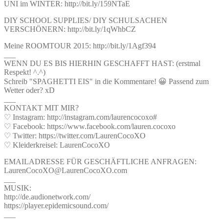
UNI im WINTER: http://bit.ly/159NTaE
DIY SCHOOL SUPPLIES/ DIY SCHULSACHEN
VERSCHÖNERN: http://bit.ly/1qWhbCZ
Meine ROOMTOUR 2015: http://bit.ly/1Agf394
___
WENN DU ES BIS HIERHIN GESCHAFFT HAST: (erstmal
Respekt! ^.^)
Schreib "SPAGHETTI EIS" in die Kommentare! 😀 Passend zum
Wetter oder? xD
___
KONTAKT MIT MIR?
♡ Instagram: http://instagram.com/laurencocoxo#
♡ Facebook: https://www.facebook.com/lauren.cocoxo
♡ Twitter: https://twitter.com/LaurenCocoXO
♡ Kleiderkreisel: LaurenCocoXO
EMAILADRESSE FÜR GESCHÄFTLICHE ANFRAGEN:
LaurenCocoXO@LaurenCocoXO.com
___
MUSIK:
http://de.audionetwork.com/
https://player.epidemicsound.com/
___