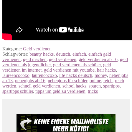
Kategorie:
Geld verdienen
Schlagwörter:
beauty hacks
,
deutsch
,
einfach
,
einfach geld
verdienen
,
geld machen
,
geld verdienen
,
geld verdienen ab 16
,
geld
verdienen als jugendlicher
,
geld verdienen als schüler
,
geld
verdienen im internet
,
geld verdienen mit youtube
,
hair hacks
,
laureencocoxo
,
laurencocoxo
,
life hacks deutsch
,
money
,
nebenjobs
ab 13
,
nebenjobs ab 16
,
nebenjobs für schüler
,
online
,
reich
,
reich
werden
,
schnell geld verdienen
,
school hacks
,
sparen
,
spartipps
,
spartipps schüler
,
tipps um geld zu verdienen
,
tricks