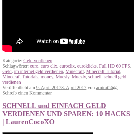
Kategorie:
Geld verdienen
Schlagwörter:
euro
,
euro clix
,
euroclix
,
euroklicks
,
Full HD 60 FPS
,
Geld
,
im internet geld verdienen
,
Minecraft
,
Minecraft Tutorial
,
Minecraft Tutorials
,
money
,
Muesly
,
Muezly
,
schnell
,
schnell geld
verdienen
Veröffentlicht am
9. April 2017
8. April 2017
von
arnirot56@
—
Schreib einen Kommentar
SCHNELL und EINFACH GELD
VERDIENEN UND SPAREN: 10 HACKS
| LaurenCocoXO