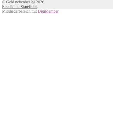
© Geld nebenbei 24 2026
Erstellt mit Storefront
.
Mitgliederbereich mit
DigiMember