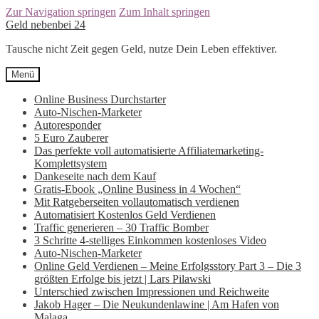
Zur Navigation springen
Zum Inhalt springen
Geld nebenbei 24
Tausche nicht Zeit gegen Geld, nutze Dein Leben effektiver.
Menü
Online Business Durchstarter
Auto-Nischen-Marketer
Autoresponder
5 Euro Zauberer
Das perfekte voll automatisierte Affiliatemarketing-
Komplettsystem
Dankeseite nach dem Kauf
Gratis-Ebook „Online Business in 4 Wochen“
Mit Ratgeberseiten vollautomatisch verdienen
Automatisiert Kostenlos Geld Verdienen
Traffic generieren – 30 Traffic Bomber
3 Schritte 4-stelliges Einkommen kostenloses Video
Auto-Nischen-Marketer
Online Geld Verdienen – Meine Erfolgsstory Part 3 – Die 3
größten Erfolge bis jetzt | Lars Pilawski
Unterschied zwischen Impressionen und Reichweite
Jakob Hager – Die Neukundenlawine | Am Hafen von
Malaga