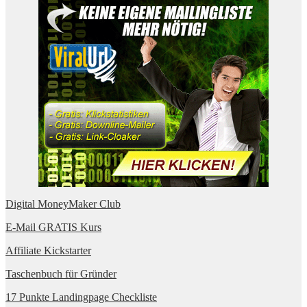
Digital MoneyMaker Club
E-Mail GRATIS Kurs
Affiliate Kickstarter
Taschenbuch für Gründer
17 Punkte Landingpage Checkliste