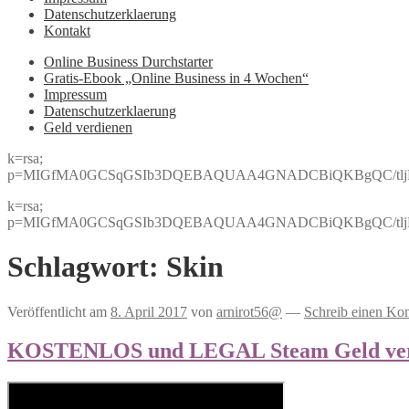
Datenschutzerklaerung
Kontakt
Online Business Durchstarter
Gratis-Ebook „Online Business in 4 Wochen“
Impressum
Datenschutzerklaerung
Geld verdienen
k=rsa;
p=MIGfMA0GCSqGSIb3DQEBAQUAA4GNADCBiQKBgQC/tljBRJo
k=rsa;
p=MIGfMA0GCSqGSIb3DQEBAQUAA4GNADCBiQKBgQC/tljBRJo
Schlagwort:
Skin
Veröffentlicht am
8. April 2017
von
arnirot56@
—
Schreib einen Ko
KOSTENLOS und LEGAL Steam Geld verd