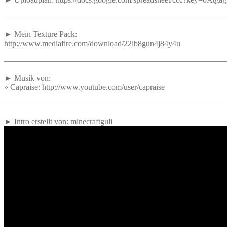
———————————————————————————
► Mein Texture Pack:
http://www.mediafire.com/download/22ib8gun4j84y4u
———————————————————————————
► Musik von:
» Capraise: http://www.youtube.com/user/capraise
———————————————————————————
► Intro erstellt von: minecraftguli