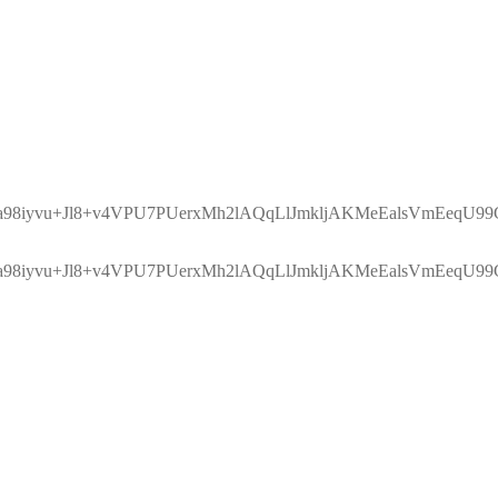
8iyvu+Jl8+v4VPU7PUerxMh2lAQqLlJmkljAKMeEalsVmEeqU99
8iyvu+Jl8+v4VPU7PUerxMh2lAQqLlJmkljAKMeEalsVmEeqU99