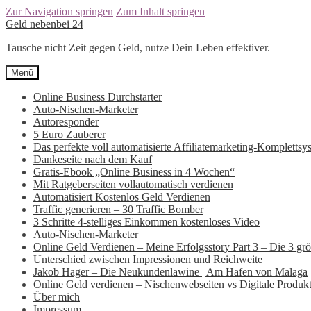
Zur Navigation springen
Zum Inhalt springen
Geld nebenbei 24
Tausche nicht Zeit gegen Geld, nutze Dein Leben effektiver.
Menü
Online Business Durchstarter
Auto-Nischen-Marketer
Autoresponder
5 Euro Zauberer
Das perfekte voll automatisierte Affiliatemarketing-Komplettsy
Dankeseite nach dem Kauf
Gratis-Ebook „Online Business in 4 Wochen“
Mit Ratgeberseiten vollautomatisch verdienen
Automatisiert Kostenlos Geld Verdienen
Traffic generieren – 30 Traffic Bomber
3 Schritte 4-stelliges Einkommen kostenloses Video
Auto-Nischen-Marketer
Online Geld Verdienen – Meine Erfolgsstory Part 3 – Die 3 größt
Unterschied zwischen Impressionen und Reichweite
Jakob Hager – Die Neukundenlawine | Am Hafen von Malaga
Online Geld verdienen – Nischenwebseiten vs Digitale Produk
Über mich
Impressum