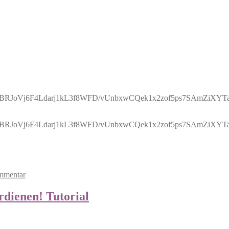
Vj6F4Ldarj1kL3f8WFD/vUnbxwCQek1x2zof5ps7SAmZiXYTa9
Vj6F4Ldarj1kL3f8WFD/vUnbxwCQek1x2zof5ps7SAmZiXYTa9
mmentar
ienen! Tutorial