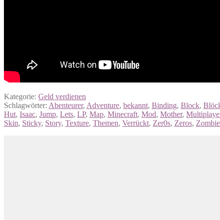
Kategorie:
Geld verdienen
Schlagwörter:
Abenteurer
,
Adventure
,
bekannt
,
Binding
,
Block
,
Blöc
Hut
,
Isaac
,
Jump
,
Lets
,
LP
,
Map
,
Minecraft
,
Mod
,
Mother
,
Multiplaye
Skin
,
Sticky
,
Story
,
Texture
,
Themen
,
Verrückt
,
Zer0s
,
Zeros
,
Zombie