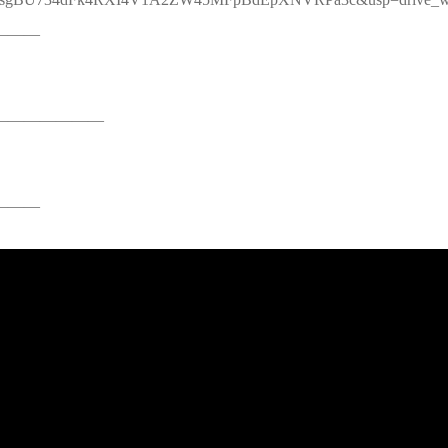
———
———————
———