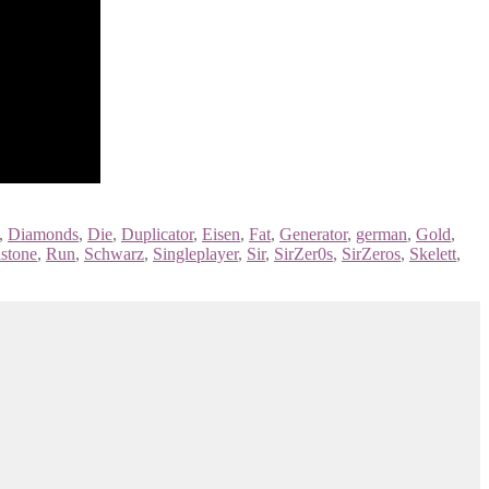
,
Diamonds
,
Die
,
Duplicator
,
Eisen
,
Fat
,
Generator
,
german
,
Gold
,
stone
,
Run
,
Schwarz
,
Singleplayer
,
Sir
,
SirZer0s
,
SirZeros
,
Skelett
,