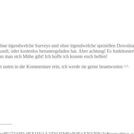
gal ohne irgendwelche Surveys und ohne irgendwelche speziellen Downl
uft, oder kostenlos heruntergeladen hat. Aber achtung! Es funktioniert
n man sich Mühe gibt! Ich hoffe ich konnte euch helfen!
ach unten in die Kommentare rein, ich werde sie gerne beantworten ^^
———
y=0AtgagsgBU734dFk4RXI4V1A2ZW45MFpBdEpXNVRPa3c&usp=drive_