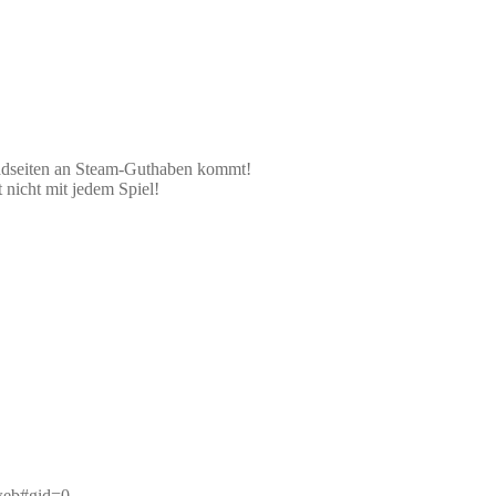
oadseiten an Steam-Guthaben kommt!
 nicht mit jedem Spiel!
web#gid=0