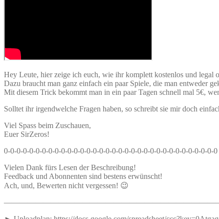
Hey Leute, hier zeige ich euch, wie ihr komplett kostenlos und le
Dazu braucht man ganz einfach ein paar Spiele, die man entweder geka
Mit diesem Trick bekommt man in ein paar Tagen schnell mal 5€, wen
Solltet ihr irgendwelche Fragen haben, so schreibt sie mir doch einf
Viel Spass beim Zuschauen,
Euer SirZeros!
0-0-0-0-0-0-0-0-0-0-0-0-0-0-0-0-0-0-0-0-0-0-0-0-0-0-0-0-0-0-0-0-0-0
Vielen Dank fürs Lesen der Beschreibung!
Feedback und Abonnenten sind bestens erwünscht!
Ach, und, Bewerten nicht vergessen! 😉
———————————————————————————
► Uploadplan: https://docs.google.com/spreadsheet/ccc?ke