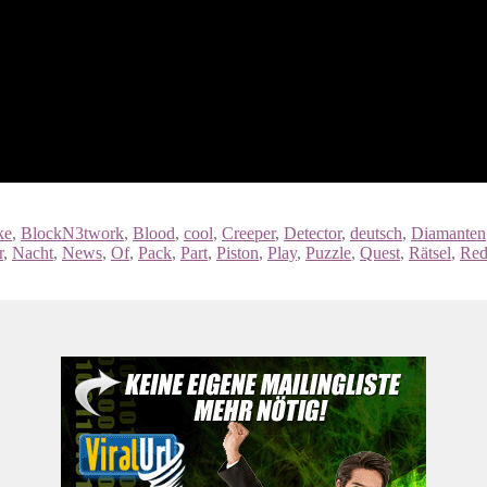
ke
,
BlockN3twork
,
Blood
,
cool
,
Creeper
,
Detector
,
deutsch
,
Diamanten
r
,
Nacht
,
News
,
Of
,
Pack
,
Part
,
Piston
,
Play
,
Puzzle
,
Quest
,
Rätsel
,
Red