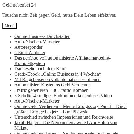
Zur
Zum
Geld nebenbei 24
Navigation
Inhalt
Tausche nicht Zeit gegen Geld, nutze Dein Leben effektiver.
springen
springen
Menü
Online Business Durchstarter
Auto-Nischen-Marketer
Autoresponder
5 Euro Zauberer
Das perfekte voll automatisierte Affiliatemarketing-
Komplettsystem
Dankeseite nach dem Kauf
Gratis-Ebook „Online Business in 4 Wochen“
Mit Ratgeberseiten vollautomatisch verdienen
Automatisiert Kostenlos Geld Verdienen
Traffic generieren – 30 Traffic Bomber
3 Schritte 4-stelliges Einkommen kostenloses Video
Auto-Nischen-Marketer
Online Geld Verdienen – Meine Erfolgsstory Part 3 – Die 3
größten Erfolge bis jetzt | Lars Pilawski
Unterschied zwischen Impressionen und Reichweite
Jakob Hager – Die Neukundenlawine | Am Hafen von
Malaga
Online Geld verdienen – Nischenwebseiten vs Digitale