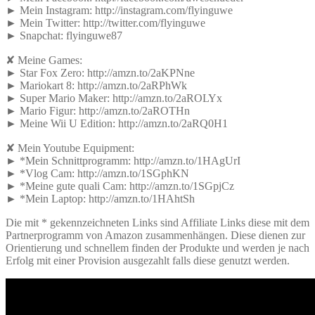
► Mein Instagram: http://instagram.com/flyinguwe
► Mein Twitter: http://twitter.com/flyinguwe
► Snapchat: flyinguwe87
✘ Meine Games:
► Star Fox Zero: http://amzn.to/2aKPNne
► Mariokart 8: http://amzn.to/2aRPhWk
► Super Mario Maker: http://amzn.to/2aROLYx
► Mario Figur: http://amzn.to/2aROTHn
► Meine Wii U Edition: http://amzn.to/2aRQ0H1
✘ Mein Youtube Equipment:
► *Mein Schnittprogramm: http://amzn.to/1HAgUrI
► *Vlog Cam: http://amzn.to/1SGphKN
► *Meine gute quali Cam: http://amzn.to/1SGpjCz
► *Mein Laptop: http://amzn.to/1HAhtSh
Die mit * gekennzeichneten Links sind Affiliate Links diese mit dem
Partnerprogramm von Amazon zusammenhängen. Diese dienen zur
Orientierung und schnellem finden der Produkte und werden je nach
Erfolg mit einer Provision ausgezahlt falls diese genutzt werden.