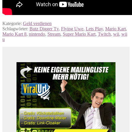
Kategorie:
Geld verdienen
Schlagwörter:
Butz Digger Tv
,
Flying Uwe
,
Lets Play
,
Mario Kart
,
Mario Kart 8
,
nintendo
,
Stream
,
Super Mario Kart
,
Twitch
,
wii
,
wii
u