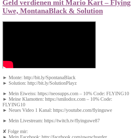
Geld verdienen mit Mario Kart – Flying
Uwe, MontanaBlack & Solution
► Monte: http://bit.ly/SpontanaBlack
► Solution: http://bit.ly/SolutionPlayz
► Mein Eiweiss: https://neosupps.com – 10% Code: FLYING10
► Meine Klamotten: https://smilodox.com – 10% Code:
FLYING10
► Neues Video 1 Kanal: https://youtube.com/flyinguwe
► Mein Livestream: https://twitch.tv/flyinguwe87
✘ Folge mir:
► Mein Facebook: http://facebook.com/uweschueder