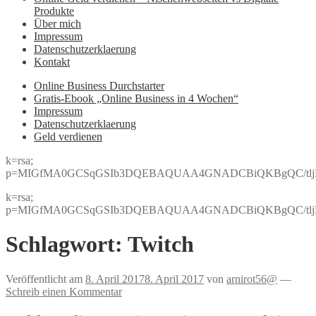
Produkte
Über mich
Impressum
Datenschutzerklaerung
Kontakt
Online Business Durchstarter
Gratis-Ebook „Online Business in 4 Wochen“
Impressum
Datenschutzerklaerung
Geld verdienen
k=rsa;
p=MIGfMA0GCSqGSIb3DQEBAQUAA4GNADCBiQKBgQC/tljBRJo
k=rsa;
p=MIGfMA0GCSqGSIb3DQEBAQUAA4GNADCBiQKBgQC/tljBRJo
Schlagwort:
Twitch
Veröffentlicht am
8. April 2017
8. April 2017
von
arnirot56@
—
Schreib einen Kommentar