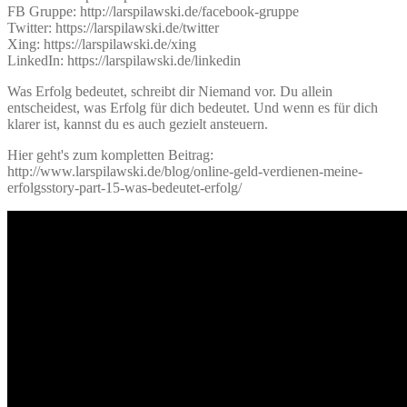
FB Gruppe: http://larspilawski.de/facebook-gruppe
Twitter: https://larspilawski.de/twitter
Xing: https://larspilawski.de/xing
LinkedIn: https://larspilawski.de/linkedin
Was Erfolg bedeutet, schreibt dir Niemand vor. Du allein
entscheidest, was Erfolg für dich bedeutet. Und wenn es für dich
klarer ist, kannst du es auch gezielt ansteuern.
Hier geht's zum kompletten Beitrag:
http://www.larspilawski.de/blog/online-geld-verdienen-meine-
erfolgsstory-part-15-was-bedeutet-erfolg/