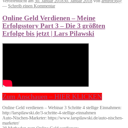
Veröffentlicht am
30. Januar 2018
30. Januar 2018
von
arnirot56@
—
Schreib einen Kommentar
Online Geld Verdienen – Meine
Erfolgsstory Part 3 – Die 3 größten
Erfolge bis jetzt | Lars Pilawski
Zum Anschauen – HIER KLICKEN
Online Geld verdienen – Webinar 3 Schritte 4 stellige Einnahmen:
http://larspilawski.de/3-schritte-4-stellige-einnahmen
Auto-Nischen-Marketer: https://www.larspilawski.de/auto-nischen-
marketer/