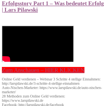
Erfolgsstory Part 1 – Was bedeutet Erfolg
| Lars Pilawski
Zum Anschauen – HIER KLICKEN
Online Geld verdienen – Webinar 3 Schritte 4 stellige Einnahmen:
http://larspilawski.de/3-schritte-4-stellige-einnahmen
Auto-Nischen-Marketer: https://www.larspilawski.de/auto-nischen-
marketer/
28 Methoden zum Online Geld verdienen:
https://www.larspilawski.de
Facebook: http://larspilawski.de/facebook