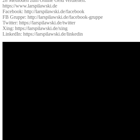
28 Methoden zum Online Geld verdienen:
https://www.larspilawski.de
Facebook: http://larspilawski.de/facebook
FB Gruppe: http://larspilawski.de/facebook-gruppe
Twitter: https://larspilawski.de/twitter
Xing: https://larspilawski.de/xing
LinkedIn: https://larspilawski.de/linkedin