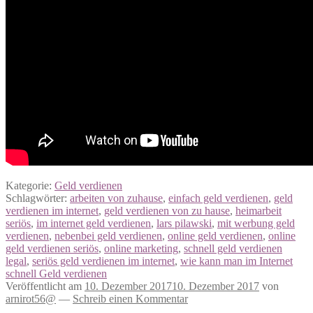
Kategorie:
Geld verdienen
Schlagwörter:
arbeiten von zuhause
,
einfach geld verdienen
,
geld
verdienen im internet
,
geld verdienen von zu hause
,
heimarbeit
seriös
,
im internet geld verdienen
,
lars pilawski
,
mit werbung geld
verdienen
,
nebenbei geld verdienen
,
online geld verdienen
,
online
geld verdienen seriös
,
online marketing
,
schnell geld verdienen
legal
,
seriös geld verdienen im internet
,
wie kann man im Internet
schnell Geld verdienen
Veröffentlicht am
10. Dezember 2017
10. Dezember 2017
von
arnirot56@
—
Schreib einen Kommentar