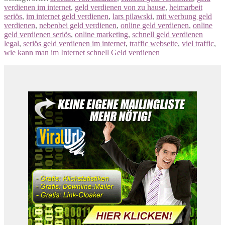
verdienen im internet
,
geld verdienen von zu hause
,
heimarbeit
seriös
,
im internet geld verdienen
,
lars pilawski
,
mit werbung geld
verdienen
,
nebenbei geld verdienen
,
online geld verdienen
,
online
geld verdienen seriös
,
online marketing
,
schnell geld verdienen
legal
,
seriös geld verdienen im internet
,
traffic webseite
,
viel traffic
,
wie kann man im Internet schnell Geld verdienen