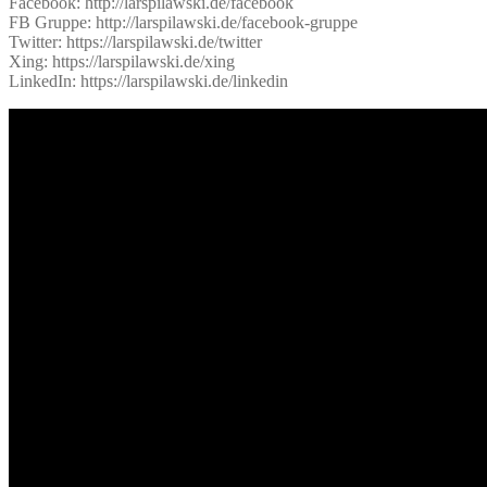
Facebook: http://larspilawski.de/facebook
FB Gruppe: http://larspilawski.de/facebook-gruppe
Twitter: https://larspilawski.de/twitter
Xing: https://larspilawski.de/xing
LinkedIn: https://larspilawski.de/linkedin