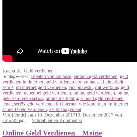
Kategorie:
Geld verdienen
Schlagwörter:
arbeiten von zuhause
,
einfach geld verdienen
,
geld
verdienen im internet
,
geld verdienen von zu hause
,
heimarbeit
seriös
,
im internet geld verdienen
,
lars pilawski
,
mit werbung geld
verdienen
,
nebenbei geld verdienen
,
online geld verdienen
,
online
geld verdienen seriös
,
online marketing
,
schnell geld verdienen
legal
,
seriös geld verdienen im internet
,
wie kann man im Internet
schnell Geld verdienen
,
Zeitmanagement
Veröffentlicht am
10. Dezember 2017
10. Dezember 2017
von
arnirot56@
—
Schreib einen Kommentar
Online Geld Verdienen – Meine