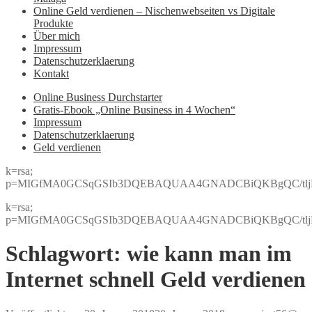
Online Geld verdienen – Nischenwebseiten vs Digitale
Produkte
Über mich
Impressum
Datenschutzerklaerung
Kontakt
Online Business Durchstarter
Gratis-Ebook „Online Business in 4 Wochen“
Impressum
Datenschutzerklaerung
Geld verdienen
k=rsa;
p=MIGfMA0GCSqGSIb3DQEBAQUAA4GNADCBiQKBgQC/tljBRJo
k=rsa;
p=MIGfMA0GCSqGSIb3DQEBAQUAA4GNADCBiQKBgQC/tljBRJo
Schlagwort:
wie kann man im
Internet schnell Geld verdienen