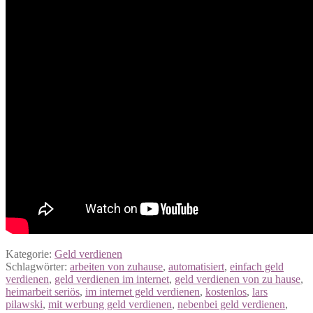
Kategorie:
Geld verdienen
Schlagwörter:
arbeiten von zuhause
,
automatisiert
,
einfach geld
verdienen
,
geld verdienen im internet
,
geld verdienen von zu hause
,
heimarbeit seriös
,
im internet geld verdienen
,
kostenlos
,
lars
pilawski
,
mit werbung geld verdienen
,
nebenbei geld verdienen
,