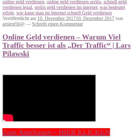
online geld verdienen
,
online geld verdienen seriös
,
schnell geld
verdienen legal
,
seriös geld verdienen im internet
,
was bedeutet
erfolg
,
wie kann man im Internet schnell Geld verdienen
Veröffentlicht am
10. Dezember 2017
10. Dezember 2017
von
arnirot56@
—
Schreib einen Kommentar
Online Geld verdienen – Warum Viel
Traffic besser ist als „Der Traffic“ | Lars
Pilawski
Zum Anschauen – HIER KLICKEN