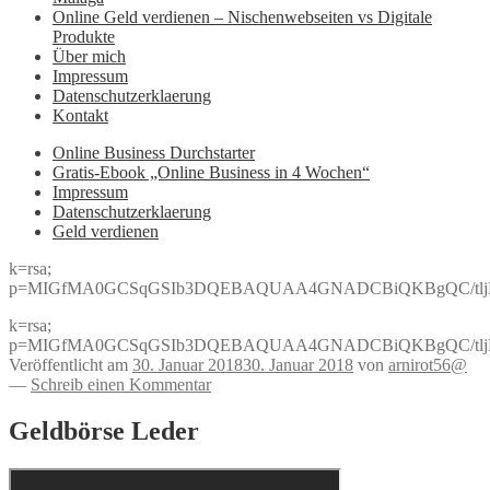
Online Geld verdienen – Nischenwebseiten vs Digitale
Produkte
Über mich
Impressum
Datenschutzerklaerung
Kontakt
Online Business Durchstarter
Gratis-Ebook „Online Business in 4 Wochen“
Impressum
Datenschutzerklaerung
Geld verdienen
k=rsa;
p=MIGfMA0GCSqGSIb3DQEBAQUAA4GNADCBiQKBgQC/tljBRJo
k=rsa;
p=MIGfMA0GCSqGSIb3DQEBAQUAA4GNADCBiQKBgQC/tljBRJo
Veröffentlicht am
30. Januar 2018
30. Januar 2018
von
arnirot56@
—
Schreib einen Kommentar
Geldbörse Leder