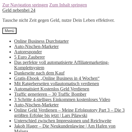
Zur Navigation springen
Zum Inhalt springen
Geld nebenbei 24
Tausche nicht Zeit gegen Geld, nutze Dein Leben effektiver.
Menü
Online Business Durchstarter
Auto-Nischen-Marketer
Autoresponder
5 Euro Zauberer
Das perfekte voll automatisierte Affiliatemarketing-
Komplettsystem
Dankeseite nach dem Kauf
Gratis-Ebook „Online Business in 4 Wochen“
Mit Ratgeberseiten vollautomatisch verdienen
Automatisiert Kostenlos Geld Verdienen
Traffic generieren – 30 Traffic Bomber
3 Schritte 4-stelliges Einkommen kostenloses Video
Auto-Nischen-Marketer
Online Geld Verdienen – Meine Erfolgsstory Part 3 – Die 3
größten Erfolge bis jetzt | Lars Pilawski
Unterschied zwischen Impressionen und Reichweite
Jakob Hager – Die Neukundenlawine | Am Hafen von
Malaga