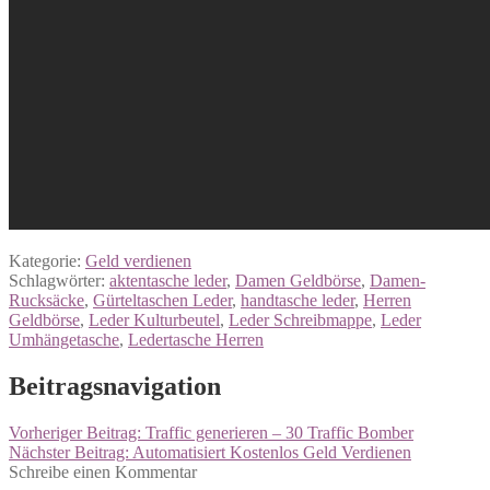
Kategorie:
Geld verdienen
Schlagwörter:
aktentasche leder
,
Damen Geldbörse
,
Damen-
Rucksäcke
,
Gürteltaschen Leder
,
handtasche leder
,
Herren
Geldbörse
,
Leder Kulturbeutel
,
Leder Schreibmappe
,
Leder
Umhängetasche
,
Ledertasche Herren
Beitragsnavigation
Vorheriger Beitrag:
Traffic generieren – 30 Traffic Bomber
Nächster Beitrag:
Automatisiert Kostenlos Geld Verdienen
Schreibe einen Kommentar