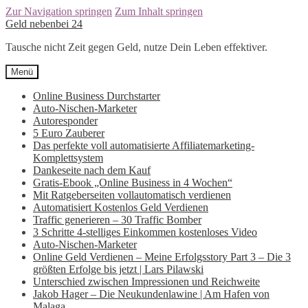
Zur Navigation springen
Zum Inhalt springen
Geld nebenbei 24
Tausche nicht Zeit gegen Geld, nutze Dein Leben effektiver.
Menü
Online Business Durchstarter
Auto-Nischen-Marketer
Autoresponder
5 Euro Zauberer
Das perfekte voll automatisierte Affiliatemarketing-
Komplettsystem
Dankeseite nach dem Kauf
Gratis-Ebook „Online Business in 4 Wochen“
Mit Ratgeberseiten vollautomatisch verdienen
Automatisiert Kostenlos Geld Verdienen
Traffic generieren – 30 Traffic Bomber
3 Schritte 4-stelliges Einkommen kostenloses Video
Auto-Nischen-Marketer
Online Geld Verdienen – Meine Erfolgsstory Part 3 – Die 3
größten Erfolge bis jetzt | Lars Pilawski
Unterschied zwischen Impressionen und Reichweite
Jakob Hager – Die Neukundenlawine | Am Hafen von
Malaga