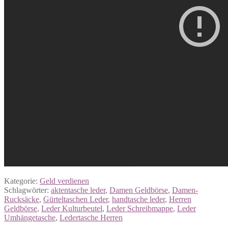
Kategorie:
Geld verdienen
Schlagwörter:
aktentasche leder
,
Damen Geldbörse
,
Damen-
Rucksäcke
,
Gürteltaschen Leder
,
handtasche leder
,
Herren
Geldbörse
,
Leder Kulturbeutel
,
Leder Schreibmappe
,
Leder
Umhängetasche
,
Ledertasche Herren