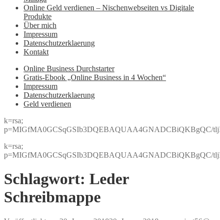
Online Geld verdienen – Nischenwebseiten vs Digitale
Produkte
Über mich
Impressum
Datenschutzerklaerung
Kontakt
Online Business Durchstarter
Gratis-Ebook „Online Business in 4 Wochen“
Impressum
Datenschutzerklaerung
Geld verdienen
k=rsa;
p=MIGfMA0GCSqGSIb3DQEBAQUAA4GNADCBiQKBgQC/tljBRJo
k=rsa;
p=MIGfMA0GCSqGSIb3DQEBAQUAA4GNADCBiQKBgQC/tljBRJo
Schlagwort:
Leder
Schreibmappe