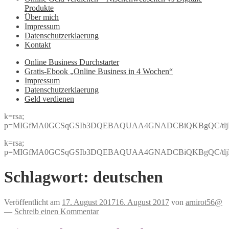
Produkte
Über mich
Impressum
Datenschutzerklaerung
Kontakt
Online Business Durchstarter
Gratis-Ebook „Online Business in 4 Wochen“
Impressum
Datenschutzerklaerung
Geld verdienen
k=rsa;
p=MIGfMA0GCSqGSIb3DQEBAQUAA4GNADCBiQKBgQC/tljBRJo
k=rsa;
p=MIGfMA0GCSqGSIb3DQEBAQUAA4GNADCBiQKBgQC/tljBRJo
Schlagwort:
deutschen
Veröffentlicht am
17. August 2017
16. August 2017
von
arnirot56@
—
Schreib einen Kommentar