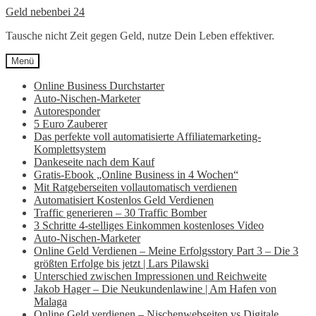
Zur
Zum
Geld nebenbei 24
Navigation
Inhalt
Tausche nicht Zeit gegen Geld, nutze Dein Leben effektiver.
springen
springen
Menü
Online Business Durchstarter
Auto-Nischen-Marketer
Autoresponder
5 Euro Zauberer
Das perfekte voll automatisierte Affiliatemarketing-
Komplettsystem
Dankeseite nach dem Kauf
Gratis-Ebook „Online Business in 4 Wochen“
Mit Ratgeberseiten vollautomatisch verdienen
Automatisiert Kostenlos Geld Verdienen
Traffic generieren – 30 Traffic Bomber
3 Schritte 4-stelliges Einkommen kostenloses Video
Auto-Nischen-Marketer
Online Geld Verdienen – Meine Erfolgsstory Part 3 – Die 3
größten Erfolge bis jetzt | Lars Pilawski
Unterschied zwischen Impressionen und Reichweite
Jakob Hager – Die Neukundenlawine | Am Hafen von
Malaga
Online Geld verdienen – Nischenwebseiten vs Digitale