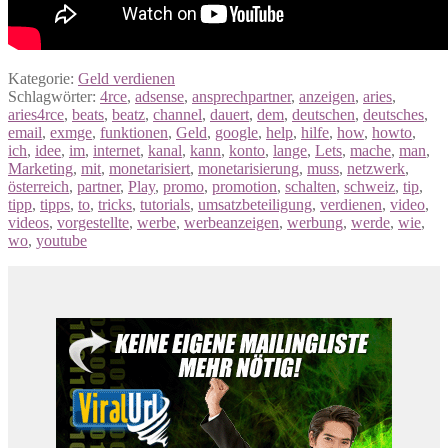
Kategorie:
Geld verdienen
Schlagwörter:
4rce
,
adsense
,
ansprechpartner
,
anzeigen
,
aries
,
aries4rce
,
beats
,
beatz
,
channel
,
dauert
,
dem
,
deutschen
,
deutsches
,
email
,
exmge
,
funktionen
,
Geld
,
google
,
help
,
hilfe
,
how
,
howto
,
ich
,
idee
,
im
,
internet
,
kanal
,
kann
,
konto
,
lange
,
Lets
,
mache
,
man
,
Marketing
,
mit
,
monetarisiert
,
monetarisierung
,
muss
,
netzwerk
,
österreich
,
partner
,
Play
,
promo
,
promotion
,
schalten
,
schweiz
,
tip
,
tipp
,
tipps
,
to
,
tricks
,
tutorials
,
umsatzbeteiligung
,
verdienen
,
video
,
videos
,
vorgestellte
,
werbe
,
werbeanzeigen
,
werbung
,
werde
,
wie
,
wo
,
youtube