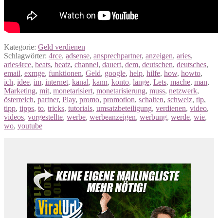
Kategorie:
Geld verdienen
Schlagwörter:
4rce
,
adsense
,
ansprechpartner
,
anzeigen
,
aries
,
aries4rce
,
beats
,
beatz
,
channel
,
dauert
,
dem
,
deutschen
,
deutsches
,
email
,
exmge
,
funktionen
,
Geld
,
google
,
help
,
hilfe
,
how
,
howto
,
ich
,
idee
,
im
,
internet
,
kanal
,
kann
,
konto
,
lange
,
Lets
,
mache
,
man
,
Marketing
,
mit
,
monetarisiert
,
monetarisierung
,
muss
,
netzwerk
,
österreich
,
partner
,
Play
,
promo
,
promotion
,
schalten
,
schweiz
,
tip
,
tipp
,
tipps
,
to
,
tricks
,
tutorials
,
umsatzbeteiligung
,
verdienen
,
video
,
videos
,
vorgestellte
,
werbe
,
werbeanzeigen
,
werbung
,
werde
,
wie
,
wo
,
youtube