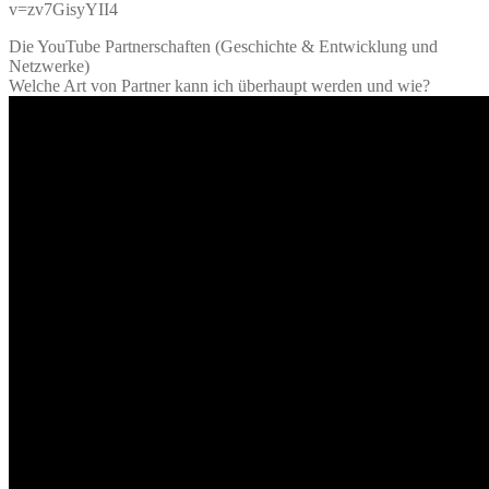
v=zv7GisyYII4
Die YouTube Partnerschaften (Geschichte & Entwicklung und
Netzwerke)
Welche Art von Partner kann ich überhaupt werden und wie?