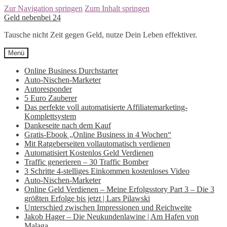
Zur Navigation springen
Zum Inhalt springen
Geld nebenbei 24
Tausche nicht Zeit gegen Geld, nutze Dein Leben effektiver.
Menü
Online Business Durchstarter
Auto-Nischen-Marketer
Autoresponder
5 Euro Zauberer
Das perfekte voll automatisierte Affiliatemarketing-
Komplettsystem
Dankeseite nach dem Kauf
Gratis-Ebook „Online Business in 4 Wochen“
Mit Ratgeberseiten vollautomatisch verdienen
Automatisiert Kostenlos Geld Verdienen
Traffic generieren – 30 Traffic Bomber
3 Schritte 4-stelliges Einkommen kostenloses Video
Auto-Nischen-Marketer
Online Geld Verdienen – Meine Erfolgsstory Part 3 – Die 3
größten Erfolge bis jetzt | Lars Pilawski
Unterschied zwischen Impressionen und Reichweite
Jakob Hager – Die Neukundenlawine | Am Hafen von
Malaga