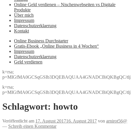
Online Geld verdienen – Nischenwebseiten vs Digitale
Produkte
Über mich
Impressum
Datenschutzerklaerung
Kontakt
Online Business Durchstarter
Gratis-Ebook „Online Business in 4 Wochen“
Impressum
Datenschutzerklaerung
Geld verdienen
k=rsa;
p=MIGfMA0GCSqGSIb3DQEBAQUAA4GNADCBiQKBgQC/tljBRJo
k=rsa;
p=MIGfMA0GCSqGSIb3DQEBAQUAA4GNADCBiQKBgQC/tljBRJo
Schlagwort:
howto
Veröffentlicht am
17. August 2017
16. August 2017
von
arnirot56@
—
Schreib einen Kommentar