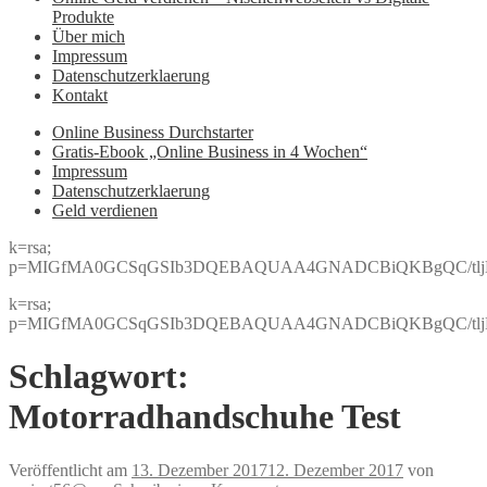
Produkte
Über mich
Impressum
Datenschutzerklaerung
Kontakt
Online Business Durchstarter
Gratis-Ebook „Online Business in 4 Wochen“
Impressum
Datenschutzerklaerung
Geld verdienen
k=rsa;
p=MIGfMA0GCSqGSIb3DQEBAQUAA4GNADCBiQKBgQC/tljBRJo
k=rsa;
p=MIGfMA0GCSqGSIb3DQEBAQUAA4GNADCBiQKBgQC/tljBRJo
Schlagwort:
Motorradhandschuhe Test
Veröffentlicht am
13. Dezember 2017
12. Dezember 2017
von