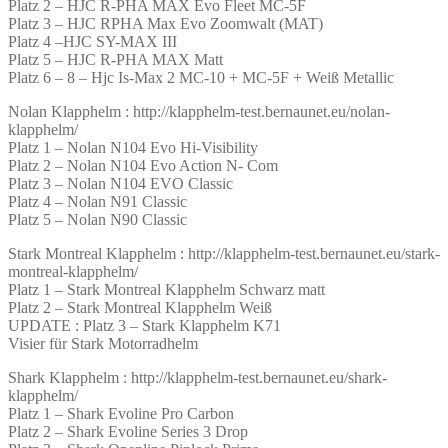
Platz 2 – HJC R-PHA MAX Evo Fleet MC-5F
Platz 3 – HJC RPHA Max Evo Zoomwalt (MAT)
Platz 4 –HJC SY-MAX III
Platz 5 – HJC R-PHA MAX Matt
Platz 6 – 8 – Hjc Is-Max 2 MC-10 + MC-5F + Weiß Metallic
Nolan Klapphelm : http://klapphelm-test.bernaunet.eu/nolan-
klapphelm/
Platz 1 – Nolan N104 Evo Hi-Visibility
Platz 2 – Nolan N104 Evo Action N- Com
Platz 3 – Nolan N104 EVO Classic
Platz 4 – Nolan N91 Classic
Platz 5 – Nolan N90 Classic
Stark Montreal Klapphelm : http://klapphelm-test.bernaunet.eu/stark-
montreal-klapphelm/
Platz 1 – Stark Montreal Klapphelm Schwarz matt
Platz 2 – Stark Montreal Klapphelm Weiß
UPDATE : Platz 3 – Stark Klapphelm K71
Visier für Stark Motorradhelm
Shark Klapphelm : http://klapphelm-test.bernaunet.eu/shark-
klapphelm/
Platz 1 – Shark Evoline Pro Carbon
Platz 2 – Shark Evoline Series 3 Drop