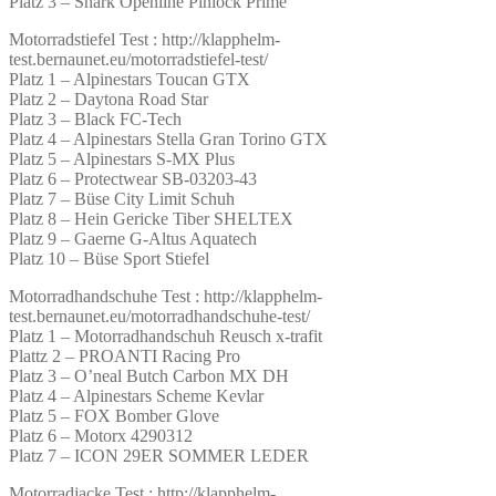
Platz 3 – Shark Openline Pinlock Prime
Motorradstiefel Test : http://klapphelm-
test.bernaunet.eu/motorradstiefel-test/
Platz 1 – Alpinestars Toucan GTX
Platz 2 – Daytona Road Star
Platz 3 – Black FC-Tech
Platz 4 – Alpinestars Stella Gran Torino GTX
Platz 5 – Alpinestars S-MX Plus
Platz 6 – Protectwear SB-03203-43
Platz 7 – Büse City Limit Schuh
Platz 8 – Hein Gericke Tiber SHELTEX
Platz 9 – Gaerne G-Altus Aquatech
Platz 10 – Büse Sport Stiefel
Motorradhandschuhe Test : http://klapphelm-
test.bernaunet.eu/motorradhandschuhe-test/
Platz 1 – Motorradhandschuh Reusch x-trafit
Plattz 2 – PROANTI Racing Pro
Platz 3 – O’neal Butch Carbon MX DH
Platz 4 – Alpinestars Scheme Kevlar
Platz 5 – FOX Bomber Glove
Platz 6 – Motorx 4290312
Platz 7 – ICON 29ER SOMMER LEDER
Motorradjacke Test : http://klapphelm-