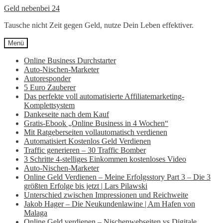
Zur
Zum
Geld nebenbei 24
Navigation
Inhalt
Tausche nicht Zeit gegen Geld, nutze Dein Leben effektiver.
springen
springen
Menü
Online Business Durchstarter
Auto-Nischen-Marketer
Autoresponder
5 Euro Zauberer
Das perfekte voll automatisierte Affiliatemarketing-
Komplettsystem
Dankeseite nach dem Kauf
Gratis-Ebook „Online Business in 4 Wochen“
Mit Ratgeberseiten vollautomatisch verdienen
Automatisiert Kostenlos Geld Verdienen
Traffic generieren – 30 Traffic Bomber
3 Schritte 4-stelliges Einkommen kostenloses Video
Auto-Nischen-Marketer
Online Geld Verdienen – Meine Erfolgsstory Part 3 – Die 3
größten Erfolge bis jetzt | Lars Pilawski
Unterschied zwischen Impressionen und Reichweite
Jakob Hager – Die Neukundenlawine | Am Hafen von
Malaga
Online Geld verdienen – Nischenwebseiten vs Digitale