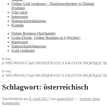
Online Geld verdienen – Nischenwebseiten vs Digitale
Produkte
Über mich
Impressum
Datenschutzerklaerung
Kontakt
Online Business Durchstarter
Gratis-Ebook „Online Business in 4 Wochen“
Impressum
Datenschutzerklaerung
Geld verdienen
k=rsa;
p=MIGfMA0GCSqGSIb3DQEBAQUAA4GNADCBiQKBgQC/tljBRJo
k=rsa;
p=MIGfMA0GCSqGSIb3DQEBAQUAA4GNADCBiQKBgQC/tljBRJo
Schlagwort:
österreichisch
Veröffentlicht am
8. April 2017
von
arnirot56@
—
Schreib einen
Kommentar