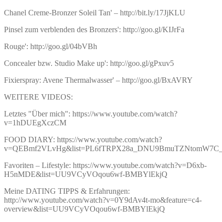
Chanel Creme-Bronzer Soleil Tan' – http://bit.ly/17JjKLU
Pinsel zum verblenden des Bronzers': http://goo.gl/KIJrFa
Rouge': http://goo.gl/04bVBh
Concealer bzw. Studio Make up': http://goo.gl/gPxuv5
Fixierspray: Avene Thermalwasser' – http://goo.gl/BxAVRY
WEITERE VIDEOS:
Letztes "Über mich": https://www.youtube.com/watch?
v=1hDUEgXczCM
FOOD DIARY: https://www.youtube.com/watch?
v=QEBmf2VLvHg&list=PL6fTRPX28a_DNU9BmuTZNtomW7C
Favoriten – Lifestyle: https://www.youtube.com/watch?v=D6xb-
H5nMDE&list=UU9VCyVOqou6wf-BMBYlEkjQ
Meine DATING TIPPS & Erfahrungen:
http://www.youtube.com/watch?v=0Y9dAv4t-mo&feature=c4-
overview&list=UU9VCyVOqou6wf-BMBYlEkjQ