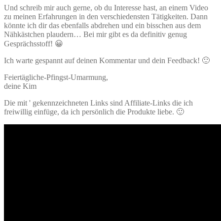
Und schreib mir auch gerne, ob du Interesse hast, an einem Video
zu meinen Erfahrungen in den verschiedensten Tätigkeiten. Dann
könnte ich dir das ebenfalls abdrehen und ein bisschen aus dem
Nähkästchen plaudern… Bei mir gibt es da definitiv genug
Gesprächsstoff! 😀
Ich warte gespannt auf deinen Kommentar und dein Feedback! 🙂
Feiertägliche-Pfingst-Umarmung,
deine Kim
Die mit ' gekennzeichneten Links sind Affiliate-Links die ich
freiwillig einfüge, da ich persönlich die Produkte liebe. 🙂