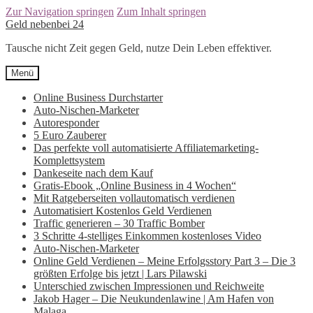
Zur Navigation springen
Zum Inhalt springen
Geld nebenbei 24
Tausche nicht Zeit gegen Geld, nutze Dein Leben effektiver.
Menü
Online Business Durchstarter
Auto-Nischen-Marketer
Autoresponder
5 Euro Zauberer
Das perfekte voll automatisierte Affiliatemarketing-
Komplettsystem
Dankeseite nach dem Kauf
Gratis-Ebook „Online Business in 4 Wochen“
Mit Ratgeberseiten vollautomatisch verdienen
Automatisiert Kostenlos Geld Verdienen
Traffic generieren – 30 Traffic Bomber
3 Schritte 4-stelliges Einkommen kostenloses Video
Auto-Nischen-Marketer
Online Geld Verdienen – Meine Erfolgsstory Part 3 – Die 3
größten Erfolge bis jetzt | Lars Pilawski
Unterschied zwischen Impressionen und Reichweite
Jakob Hager – Die Neukundenlawine | Am Hafen von
Malaga