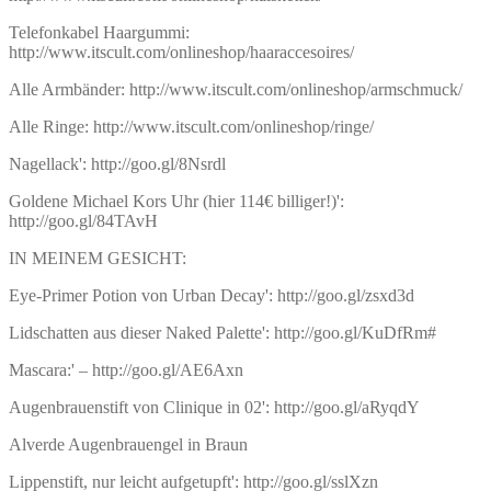
Telefonkabel Haargummi:
http://www.itscult.com/onlineshop/haaraccesoires/
Alle Armbänder: http://www.itscult.com/onlineshop/armschmuck/
Alle Ringe: http://www.itscult.com/onlineshop/ringe/
Nagellack': http://goo.gl/8Nsrdl
Goldene Michael Kors Uhr (hier 114€ billiger!)':
http://goo.gl/84TAvH
IN MEINEM GESICHT:
Eye-Primer Potion von Urban Decay': http://goo.gl/zsxd3d
Lidschatten aus dieser Naked Palette': http://goo.gl/KuDfRm#
Mascara:' – http://goo.gl/AE6Axn
Augenbrauenstift von Clinique in 02': http://goo.gl/aRyqdY
Alverde Augenbrauengel in Braun
Lippenstift, nur leicht aufgetupft': http://goo.gl/sslXzn