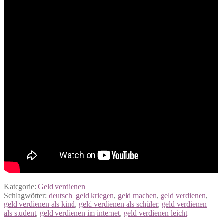
Kategorie:
Geld verdienen
Schlagwörter:
deutsch
,
geld kriegen
,
geld machen
,
geld verdienen
,
geld verdienen als kind
,
geld verdienen als schüler
,
geld verdienen
als student
,
geld verdienen im internet
,
geld verdienen leicht