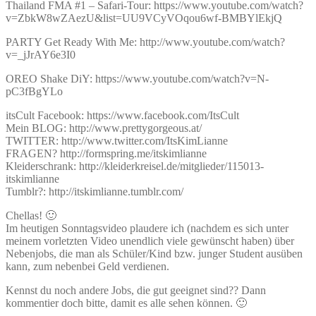
Thailand FMA #1 – Safari-Tour: https://www.youtube.com/watch?
v=ZbkW8wZAezU&list=UU9VCyVOqou6wf-BMBYlEkjQ
PARTY Get Ready With Me: http://www.youtube.com/watch?
v=_jJrAY6e3I0
OREO Shake DiY: https://www.youtube.com/watch?v=N-
pC3fBgYLo
itsCult Facebook: https://www.facebook.com/ItsCult
Mein BLOG: http://www.prettygorgeous.at/
TWITTER: http://www.twitter.com/ItsKimLianne
FRAGEN? http://formspring.me/itskimlianne
Kleiderschrank: http://kleiderkreisel.de/mitglieder/115013-
itskimlianne
Tumblr?: http://itskimlianne.tumblr.com/
Chellas! 🙂
Im heutigen Sonntagsvideo plaudere ich (nachdem es sich unter
meinem vorletzten Video unendlich viele gewünscht haben) über
Nebenjobs, die man als Schüler/Kind bzw. junger Student ausüben
kann, zum nebenbei Geld verdienen.
Kennst du noch andere Jobs, die gut geeignet sind?? Dann
kommentier doch bitte, damit es alle sehen können. 🙂