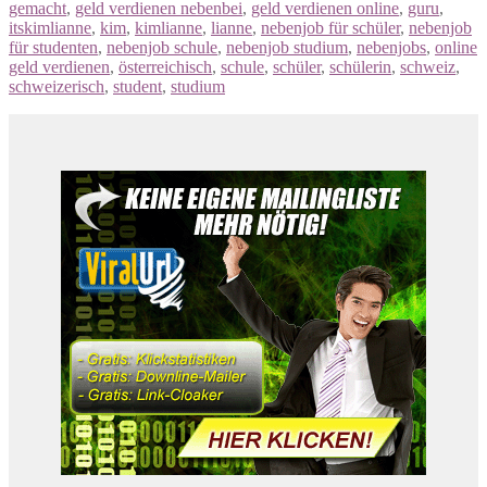
gemacht
,
geld verdienen nebenbei
,
geld verdienen online
,
guru
,
itskimlianne
,
kim
,
kimlianne
,
lianne
,
nebenjob für schüler
,
nebenjob
für studenten
,
nebenjob schule
,
nebenjob studium
,
nebenjobs
,
online
geld verdienen
,
österreichisch
,
schule
,
schüler
,
schülerin
,
schweiz
,
schweizerisch
,
student
,
studium