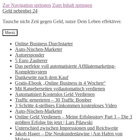
Zur Navigation springen
Zum Inhalt springen
Geld nebenbei 24
Tausche nicht Zeit gegen Geld, nutze Dein Leben effektiver.
Menü
Online Business Durchstarter
Auto-Nischen-Marketer
Autoresponder
5 Euro Zauberer
Das perfekte voll automatisierte Affiliatemarketing-
Komplettsystem
Dankeseite nach dem Kauf
Gratis-Ebook „Online Business in 4 Wochen“
Mit Ratgeberseiten vollautomatisch verdienen
Automatisiert Kostenlos Geld Verdienen
Traffic generieren – 30 Traffic Bomber
3 Schritte 4-stelliges Einkommen kostenloses Video
Auto-Nischen-Marketer
Online Geld Verdienen – Meine Erfolgsstory Part 3 – Die 3
größten Erfolge bis jetzt | Lars Pilawski
Unterschied zwischen Impressionen und Reichweite
Jakob Hager – Die Neukundenlawine | Am Hafen von
Malaga