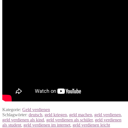
Kategorie:
Geld verdienen
Schlagwörter:
deutsch
,
geld kriegen
,
geld machen
,
geld verdienen
,
geld verdienen als kind
,
geld verdienen als schüler
,
geld verdienen
als student
,
geld verdienen im internet
,
geld verdienen leicht