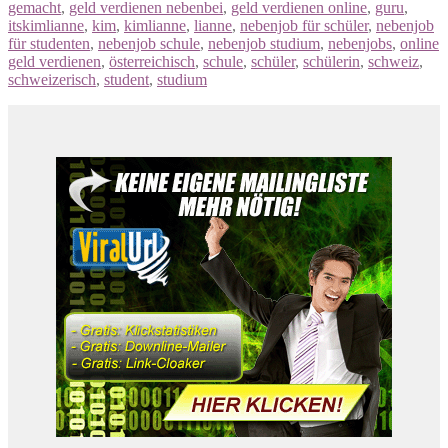
gemacht
,
geld verdienen nebenbei
,
geld verdienen online
,
guru
,
itskimlianne
,
kim
,
kimlianne
,
lianne
,
nebenjob für schüler
,
nebenjob
für studenten
,
nebenjob schule
,
nebenjob studium
,
nebenjobs
,
online
geld verdienen
,
österreichisch
,
schule
,
schüler
,
schülerin
,
schweiz
,
schweizerisch
,
student
,
studium