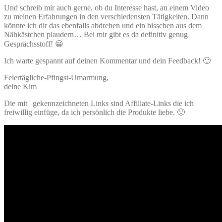
Und schreib mir auch gerne, ob du Interesse hast, an einem Video
zu meinen Erfahrungen in den verschiedensten Tätigkeiten. Dann
könnte ich dir das ebenfalls abdrehen und ein bisschen aus dem
Nähkästchen plaudern… Bei mir gibt es da definitiv genug
Gesprächsstoff! 😀
Ich warte gespannt auf deinen Kommentar und dein Feedback! 🙂
Feiertägliche-Pfingst-Umarmung,
deine Kim
Die mit ' gekennzeichneten Links sind Affiliate-Links die ich
freiwillig einfüge, da ich persönlich die Produkte liebe. 🙂