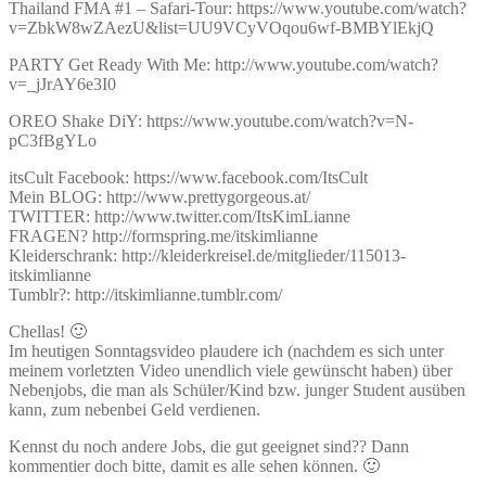
Thailand FMA #1 – Safari-Tour: https://www.youtube.com/watch?
v=ZbkW8wZAezU&list=UU9VCyVOqou6wf-BMBYlEkjQ
PARTY Get Ready With Me: http://www.youtube.com/watch?
v=_jJrAY6e3I0
OREO Shake DiY: https://www.youtube.com/watch?v=N-
pC3fBgYLo
itsCult Facebook: https://www.facebook.com/ItsCult
Mein BLOG: http://www.prettygorgeous.at/
TWITTER: http://www.twitter.com/ItsKimLianne
FRAGEN? http://formspring.me/itskimlianne
Kleiderschrank: http://kleiderkreisel.de/mitglieder/115013-
itskimlianne
Tumblr?: http://itskimlianne.tumblr.com/
Chellas! 🙂
Im heutigen Sonntagsvideo plaudere ich (nachdem es sich unter
meinem vorletzten Video unendlich viele gewünscht haben) über
Nebenjobs, die man als Schüler/Kind bzw. junger Student ausüben
kann, zum nebenbei Geld verdienen.
Kennst du noch andere Jobs, die gut geeignet sind?? Dann
kommentier doch bitte, damit es alle sehen können. 🙂