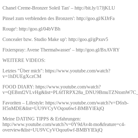
Chanel Creme-Bronzer Soleil Tan' – http://bit.ly/17JjKLU
Pinsel zum verblenden des Bronzers': http://goo.gl/KIJrFa
Rouge': http://goo.gl/04bVBh
Concealer bzw. Studio Make up': http://goo.gl/gPxuv5
Fixierspray: Avene Thermalwasser' – http://goo.gl/BxAVRY
WEITERE VIDEOS:
Letztes "Über mich": https://www.youtube.com/watch?
v=1hDUEgXczCM
FOOD DIARY: https://www.youtube.com/watch?
v=QEBmf2VLvHg&list=PL6fTRPX28a_DNU9BmuTZNtomW7C
Favoriten – Lifestyle: https://www.youtube.com/watch?v=D6xb-
H5nMDE&list=UU9VCyVOqou6wf-BMBYlEkjQ
Meine DATING TIPPS & Erfahrungen:
http://www.youtube.com/watch?v=0Y9dAv4t-mo&feature=c4-
overview&list=UU9VCyVOqou6wf-BMBYlEkjQ