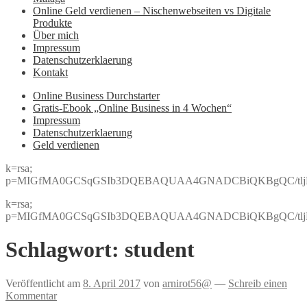
Online Geld verdienen – Nischenwebseiten vs Digitale
Produkte
Über mich
Impressum
Datenschutzerklaerung
Kontakt
Online Business Durchstarter
Gratis-Ebook „Online Business in 4 Wochen“
Impressum
Datenschutzerklaerung
Geld verdienen
k=rsa;
p=MIGfMA0GCSqGSIb3DQEBAQUAA4GNADCBiQKBgQC/tljBRJo
k=rsa;
p=MIGfMA0GCSqGSIb3DQEBAQUAA4GNADCBiQKBgQC/tljBRJo
Schlagwort:
student
Veröffentlicht am
8. April 2017
von
arnirot56@
—
Schreib einen
Kommentar