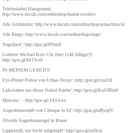
Telefonkabel Haargummi:
http://www.itscult.com/onlineshop/haaraccesoires/
Alle Armbänder: http://www.itscult.com/onlineshop/armschmuck/
Alle Ringe: http://www.itscult.com/onlineshop/ringe/
Nagellack': http://goo.gl/8Nsrdl
Goldene Michael Kors Uhr (hier 114€ billiger!)':
http://goo.gl/84TAvH
IN MEINEM GESICHT:
Eye-Primer Potion von Urban Decay': http://goo.gl/zsxd3d
Lidschatten aus dieser Naked Palette': http://goo.gl/KuDfRm#
Mascara:' – http://goo.gl/AE6Axn
Augenbrauenstift von Clinique in 02': http://goo.gl/aRyqdY
Alverde Augenbrauengel in Braun
Lippenstift, nur leicht aufgetupft': http://goo.gl/sslXzn