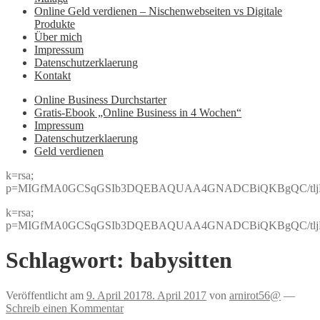
Online Geld verdienen – Nischenwebseiten vs Digitale
Produkte
Über mich
Impressum
Datenschutzerklaerung
Kontakt
Online Business Durchstarter
Gratis-Ebook „Online Business in 4 Wochen“
Impressum
Datenschutzerklaerung
Geld verdienen
k=rsa;
p=MIGfMA0GCSqGSIb3DQEBAQUAA4GNADCBiQKBgQC/tljBRJo
k=rsa;
p=MIGfMA0GCSqGSIb3DQEBAQUAA4GNADCBiQKBgQC/tljBRJo
Schlagwort:
babysitten
Veröffentlicht am
9. April 2017
8. April 2017
von
arnirot56@
—
Schreib einen Kommentar