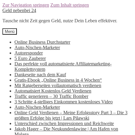
Zur Navigation springen
Zum Inhalt springen
Geld nebenbei 24
Tausche nicht Zeit gegen Geld, nutze Dein Leben effektiver.
Menü
Online Business Durchstarter
Auto-Nischen-Marketer
Autoresponder
5 Euro Zauberer
Das perfekte voll automatisierte Affiliatemarketing-
Komplettsystem
Dankeseite nach dem Kauf
Gratis-Ebook „Online Business in 4 Wochen“
Mit Ratgeberseiten vollautomatisch verdienen
Automatisiert Kostenlos Geld Verdienen
Traffic generieren – 30 Traffic Bomber
3 Schritte 4-stelliges Einkommen kostenloses Video
Auto-Nischen-Marketer
Online Geld Verdienen – Meine Erfolgsstory Part 3 – Die 3
größten Erfolge bis jetzt | Lars Pilawski
Unterschied zwischen Impressionen und Reichweite
Jakob Hager – Die Neukundenlawine | Am Hafen von
Malaga