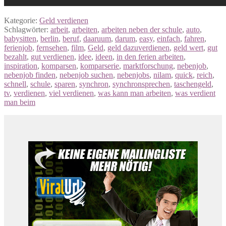
Kategorie:
Geld verdienen
Schlagwörter:
arbeit
,
arbeiten
,
arbeiten neben der schule
,
auto
,
babysitten
,
berlin
,
beruf
,
daaruum
,
darum
,
easy
,
einfach
,
fahren
,
ferienjob
,
fernsehen
,
film
,
Geld
,
geld dazuverdienen
,
geld wert
,
gut
bezahlt
,
gut verdienen
,
idee
,
ideen
,
in den ferien arbeiten
,
inspiration
,
komparsen
,
komparserie
,
marktforschung
,
nebenjob
,
nebenjob finden
,
nebenjob suchen
,
nebenjobs
,
nilam
,
quick
,
reich
,
schnell
,
schule
,
sparen
,
synchron
,
synchronsprechen
,
taschengeld
,
tv
,
verdienen
,
viel verdienen
,
was kann man arbeiten
,
was verdient
man beim