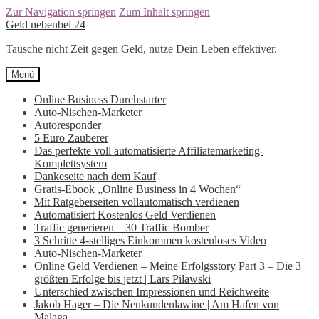
Zur Navigation springen
Zum Inhalt springen
Geld nebenbei 24
Tausche nicht Zeit gegen Geld, nutze Dein Leben effektiver.
Menü
Online Business Durchstarter
Auto-Nischen-Marketer
Autoresponder
5 Euro Zauberer
Das perfekte voll automatisierte Affiliatemarketing-
Komplettsystem
Dankeseite nach dem Kauf
Gratis-Ebook „Online Business in 4 Wochen“
Mit Ratgeberseiten vollautomatisch verdienen
Automatisiert Kostenlos Geld Verdienen
Traffic generieren – 30 Traffic Bomber
3 Schritte 4-stelliges Einkommen kostenloses Video
Auto-Nischen-Marketer
Online Geld Verdienen – Meine Erfolgsstory Part 3 – Die 3
größten Erfolge bis jetzt | Lars Pilawski
Unterschied zwischen Impressionen und Reichweite
Jakob Hager – Die Neukundenlawine | Am Hafen von
Malaga