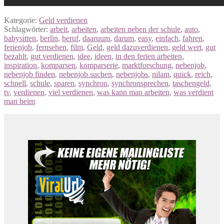
Kategorie:
Geld verdienen
Schlagwörter:
arbeit
,
arbeiten
,
arbeiten neben der schule
,
auto
,
babysitten
,
berlin
,
beruf
,
daaruum
,
darum
,
easy
,
einfach
,
fahren
,
ferienjob
,
fernsehen
,
film
,
Geld
,
geld dazuverdienen
,
geld wert
,
gut
bezahlt
,
gut verdienen
,
idee
,
ideen
,
in den ferien arbeiten
,
inspiration
,
komparsen
,
komparserie
,
marktforschung
,
nebenjob
,
nebenjob finden
,
nebenjob suchen
,
nebenjobs
,
nilam
,
quick
,
reich
,
schnell
,
schule
,
sparen
,
synchron
,
synchronsprechen
,
taschengeld
,
tv
,
verdienen
,
viel verdienen
,
was kann man arbeiten
,
was verdient
man beim