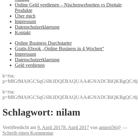
Online Geld verdienen – Nischenwebseiten vs Digitale
Produkte
Über mich
Impressum
Datenschutzerklaerung
Kontakt
Online Business Durchstarter
Gratis-Ebook „Online Business in 4 Wochen“
Impressum
Datenschutzerklaerung
Geld verdienen
k=rsa;
p=MIGfMA0GCSqGSIb3DQEBAQUAA4GNADCBiQKBgQC/tljBRJo
k=rsa;
p=MIGfMA0GCSqGSIb3DQEBAQUAA4GNADCBiQKBgQC/tljBRJo
Schlagwort:
nilam
Veröffentlicht am
9. April 2017
8. April 2017
von
arnirot56@
—
Schreib einen Kommentar