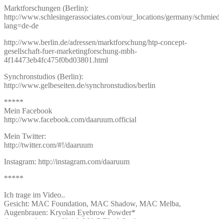
Marktforschungen (Berlin):
http://www.schlesingerassociates.com/our_locations/germany/schmied
lang=de-de
http://www.berlin.de/adressen/marktforschung/htp-concept-
gesellschaft-fuer-marketingforschung-mbh-
4f14473eb4fc475f0bd03801.html
Synchronstudios (Berlin):
http://www.gelbeseiten.de/synchronstudios/berlin
*****
Mein Facebook
http://www.facebook.com/daaruum.official
Mein Twitter:
http://twitter.com/#!/daaruum
Instagram: http://instagram.com/daaruum
*****
Ich trage im Video..
Gesicht: MAC Foundation, MAC Shadow, MAC Melba,
Augenbrauen: Kryolan Eyebrow Powder*