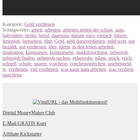
Kategorie:
Geld verdienen
Schlagwörter:
arbeit
,
arbeiten
,
arbeiten neben der schule
,
auto
,
babysitten
,
berlin
,
beruf
,
daaruum
,
darum
,
easy
,
einfach
,
fahren
,
ferienjob
,
fernsehen
,
film
,
Geld
,
geld dazuverdienen
,
geld wert
,
gut
bezahlt
,
gut verdienen
,
idee
,
ideen
,
in den ferien arbeiten
,
inspiration
,
komparsen
,
komparserie
,
marktforschung
,
nebenjob
,
nebenjob finden
,
nebenjob suchen
,
nebenjobs
,
nilam
,
quick
,
reich
,
schnell
,
schule
,
sparen
,
synchron
,
synchronsprechen
,
taschengeld
,
tv
,
verdienen
,
viel verdienen
,
was kann man arbeiten
,
was verdient
man beim
Digital MoneyMaker Club
E-Mail GRATIS Kurs
Affiliate Kickstarter