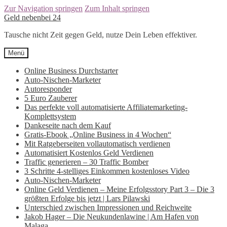
Zur Navigation springen
Zum Inhalt springen
Geld nebenbei 24
Tausche nicht Zeit gegen Geld, nutze Dein Leben effektiver.
Menü
Online Business Durchstarter
Auto-Nischen-Marketer
Autoresponder
5 Euro Zauberer
Das perfekte voll automatisierte Affiliatemarketing-
Komplettsystem
Dankeseite nach dem Kauf
Gratis-Ebook „Online Business in 4 Wochen“
Mit Ratgeberseiten vollautomatisch verdienen
Automatisiert Kostenlos Geld Verdienen
Traffic generieren – 30 Traffic Bomber
3 Schritte 4-stelliges Einkommen kostenloses Video
Auto-Nischen-Marketer
Online Geld Verdienen – Meine Erfolgsstory Part 3 – Die 3
größten Erfolge bis jetzt | Lars Pilawski
Unterschied zwischen Impressionen und Reichweite
Jakob Hager – Die Neukundenlawine | Am Hafen von
Malaga