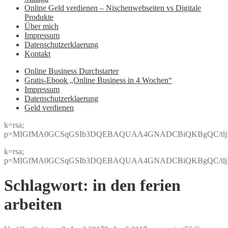
Online Geld verdienen – Nischenwebseiten vs Digitale
Produkte
Über mich
Impressum
Datenschutzerklaerung
Kontakt
Online Business Durchstarter
Gratis-Ebook „Online Business in 4 Wochen“
Impressum
Datenschutzerklaerung
Geld verdienen
k=rsa;
p=MIGfMA0GCSqGSIb3DQEBAQUAA4GNADCBiQKBgQC/tljBRJo
k=rsa;
p=MIGfMA0GCSqGSIb3DQEBAQUAA4GNADCBiQKBgQC/tljBRJo
Schlagwort:
in den ferien
arbeiten