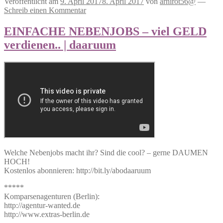
Veröffentlicht am
9. April 2017
8. April 2017
von
arnirot56@
—
Schreib einen Kommentar
EINFACHE NEBENJOBS – viel GELD
verdienen.. | daaruum
Welche Nebenjobs macht ihr? Sind die cool? – gerne DAUMEN
HOCH!
Kostenlos abonnieren: http://bit.ly/abodaaruum
*****
Komparsenagenturen (Berlin):
http://agentur-wanted.de
http://www.extras-berlin.de