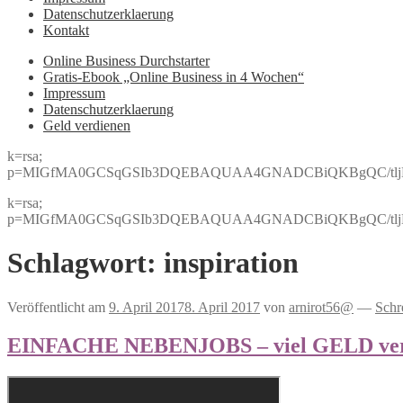
Datenschutzerklaerung
Kontakt
Online Business Durchstarter
Gratis-Ebook „Online Business in 4 Wochen“
Impressum
Datenschutzerklaerung
Geld verdienen
k=rsa;
p=MIGfMA0GCSqGSIb3DQEBAQUAA4GNADCBiQKBgQC/tljBRJo
k=rsa;
p=MIGfMA0GCSqGSIb3DQEBAQUAA4GNADCBiQKBgQC/tljBRJo
Schlagwort:
inspiration
Veröffentlicht am
9. April 2017
8. April 2017
von
arnirot56@
—
Schr
EINFACHE NEBENJOBS – viel GELD verd