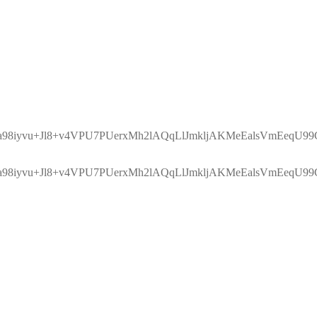
8iyvu+Jl8+v4VPU7PUerxMh2lAQqLlJmkljAKMeEalsVmEeqU99
8iyvu+Jl8+v4VPU7PUerxMh2lAQqLlJmkljAKMeEalsVmEeqU99