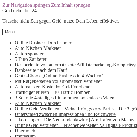
Zur Navigation springen
Zum Inhalt springen
Geld nebenbei 24
Tausche nicht Zeit gegen Geld, nutze Dein Leben effektiver.
Menü
Online Business Durchstarter
Auto-Nischen-Marketer
Autoresponder
5 Euro Zauberer
Das perfekte voll automatisierte Affiliatemarketing-Komplettsy
Dankeseite nach dem Kauf
Gratis-Ebook „Online Business in 4 Wochen“
Mit Ratgeberseiten vollautomatisch verdienen
Automatisiert Kostenlos Geld Verdienen
Traffic generieren – 30 Traffic Bomber
3 Schritte 4-stelliges Einkommen kostenloses Video
Auto-Nischen-Marketer
Online Geld Verdienen – Meine Erfolgsstory Part 3 – Die 3 größt
Unterschied zwischen Impressionen und Reichweite
Jakob Hager – Die Neukundenlawine | Am Hafen von Malaga
Online Geld verdienen – Nischenwebseiten vs Digitale Produk
Über mich
Impressum