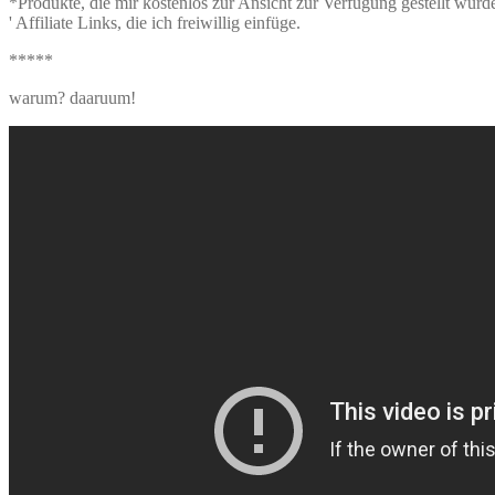
*Produkte, die mir kostenlos zur Ansicht zur Verfügung gestellt wu
' Affiliate Links, die ich freiwillig einfüge.
*****
warum? daaruum!