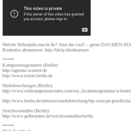
Welche Nebenjobs macht ihr? Sind die cool? – gerne DAUMEN H
Kostenlos abonnieren: http://bit.ly/abodaaruum
*****
Komparsenagenturen (Berlin):
http://agentur-wanted.de
http://www.extras-berlin.de
Marktforschungen (Berlin):
http://www.schlesingerassociates.com/our_locations/germany/schmie
http://www.berlin.de/adressen/marktforschung/htp-concept-gesellsc
Synchronstudios (Berlin):
http://www.gelbeseiten.de/synchronstudios/berlin
*****