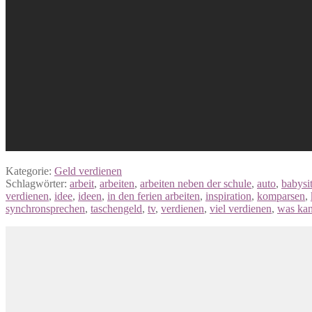
Kategorie:
Geld verdienen
Schlagwörter:
arbeit
,
arbeiten
,
arbeiten neben der schule
,
auto
,
babysi
verdienen
,
idee
,
ideen
,
in den ferien arbeiten
,
inspiration
,
komparsen
,
synchronsprechen
,
taschengeld
,
tv
,
verdienen
,
viel verdienen
,
was kan