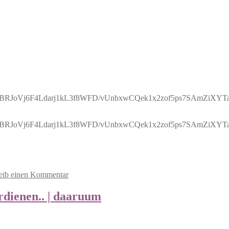
Vj6F4Ldarj1kL3f8WFD/vUnbxwCQek1x2zof5ps7SAmZiXYTa9
Vj6F4Ldarj1kL3f8WFD/vUnbxwCQek1x2zof5ps7SAmZiXYTa9
eib einen Kommentar
ienen.. | daaruum