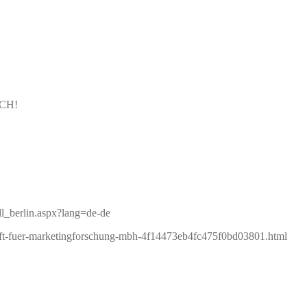
OCH!
dl_berlin.aspx?lang=de-de
haft-fuer-marketingforschung-mbh-4f14473eb4fc475f0bd03801.html