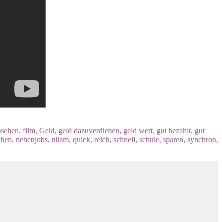
nsehen
,
film
,
Geld
,
geld dazuverdienen
,
geld wert
,
gut bezahlt
,
gut
chen
,
nebenjobs
,
nilam
,
quick
,
reich
,
schnell
,
schule
,
sparen
,
synchron
,