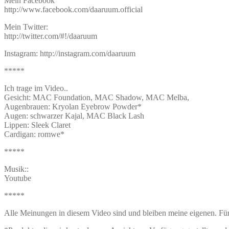
Mein Facebook
http://www.facebook.com/daaruum.official
Mein Twitter:
http://twitter.com/#!/daaruum
Instagram: http://instagram.com/daaruum
*****
Ich trage im Video..
Gesicht: MAC Foundation, MAC Shadow, MAC Melba,
Augenbrauen: Kryolan Eyebrow Powder*
Augen: schwarzer Kajal, MAC Black Lash
Lippen: Sleek Claret
Cardigan: romwe*
*****
Musik::
Youtube
*****
Alle Meinungen in diesem Video sind und bleiben meine eigenen. Fü