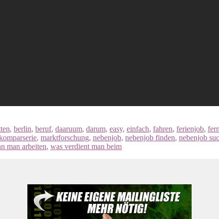
tten
,
berlin
,
beruf
,
daaruum
,
darum
,
easy
,
einfach
,
fahren
,
ferienjob
,
fer
komparserie
,
marktforschung
,
nebenjob
,
nebenjob finden
,
nebenjob su
n man arbeiten
,
was verdient man beim